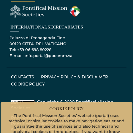
INTERNATIONAL SECRETARIATES
Palazzo di Propaganda Fide
00120 CITTA' DEL VATICANO
Tel: +39 06 698 80228
E-mail: info.portal@ppoomm.va
CONTACTS
PRIVACY POLICY & DISCLAIMER
COOKIE POLICY
Copyright © 2020 Pontifical Mission
Societies
COOKIE POLICY
The Pontifical Mission Societies’ website (portal) uses
Photographic material - All rights reserved. ©
technical or similar cookies to make navigation easier and
Pontifical Mission Societies © Vatican Media Photo
guarantee the use of services and also technical and
Service
photo.vaticanmedia.va
analytical cookies of third parties. If you want to know