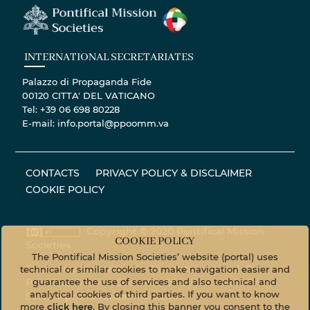
INTERNATIONAL SECRETARIATES
Palazzo di Propaganda Fide
00120 CITTA' DEL VATICANO
Tel: +39 06 698 80228
E-mail: info.portal@ppoomm.va
CONTACTS
PRIVACY POLICY & DISCLAIMER
COOKIE POLICY
Copyright © 2020 Pontifical Mission
COOKIE POLICY
Societies
The Pontifical Mission Societies’ website (portal) uses
Photographic material - All rights reserved. ©
technical or similar cookies to make navigation easier and
guarantee the use of services and also technical and
Pontifical Mission Societies © Vatican Media Photo
analytical cookies of third parties. If you want to know
Service
photo.vaticanmedia.va
more
click here
. By closing this banner you consent to the