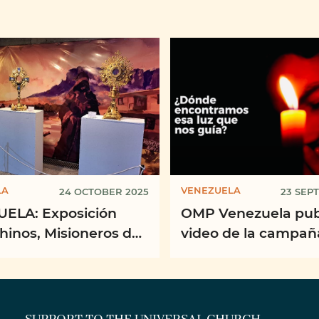
LA
VENEZUELA
24 OCTOBER 2025
23 SEP
ELA: Exposición
OMP Venezuela pub
hinos, Misioneros de
video de la campañ
ranza en el Siglo XX"
“Misioneros de Esp
entre los Pueblos”