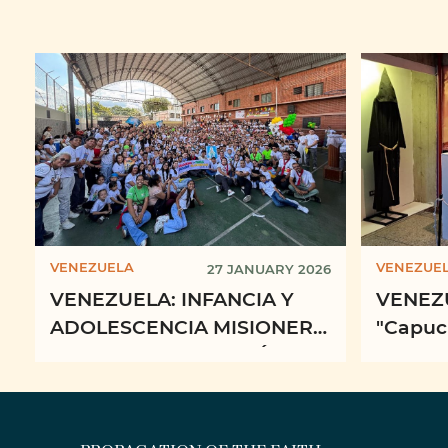
VENEZUELA
VENEZUE
27 JANUARY 2026
VENEZUELA: INFANCIA Y
VENEZU
ADOLESCENCIA MISIONERA
"Capuc
VENEZUELA CELEBRÓ
la Espe
JONIAM 2026