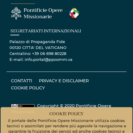
SEGRETARIATI INTERNAZIONALI
Palazzo di Propaganda Fide
00120 CITTA' DEL VATICANO
Centralino: +39 06 698 80228
E-mail: info.portal@ppoomm.va
CONTATTI
PRIVACY E DISCLAIMER
COOKIE POLICY
Copyright © 2020 Pontificie Opere
Missionarie
COOKIE POLICY
Il portale delle Pontificie Opere Missionarie utilizza cookies
Materiale fotografico - Tutti i diritti riservati. ©
tecnici o assimilati per rendere più agevole la navigazione e
Pontificie Opere Missionarie © Servizio fotografico
garantire la fruizione dei servizi ed anche cookies tecnici e