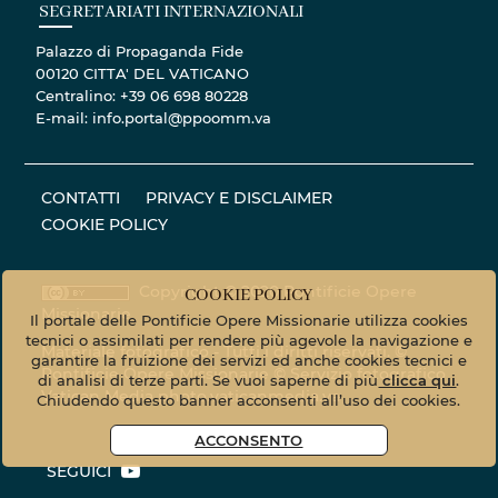
SEGRETARIATI INTERNAZIONALI
Palazzo di Propaganda Fide
00120 CITTA' DEL VATICANO
Centralino: +39 06 698 80228
E-mail: info.portal@ppoomm.va
CONTATTI
PRIVACY E DISCLAIMER
COOKIE POLICY
Copyright © 2020 Pontificie Opere
COOKIE POLICY
Missionarie
Il portale delle Pontificie Opere Missionarie utilizza cookies
tecnici o assimilati per rendere più agevole la navigazione e
Materiale fotografico - Tutti i diritti riservati. ©
garantire la fruizione dei servizi ed anche cookies tecnici e
Pontificie Opere Missionarie © Servizio fotografico
di analisi di terze parti. Se vuoi saperne di più
clicca qui
.
Vatican Media
photo.vaticanmedia.va
Chiudendo questo banner acconsenti all’uso dei cookies.
ACCONSENTO
SEGUICI