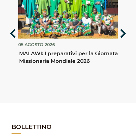
05 AGOSTO 2026
27 L
ipano
MALAWI: I preparativi per la Giornata
ING
Missionaria Mondiale 2026
dei 
BOLLETTINO