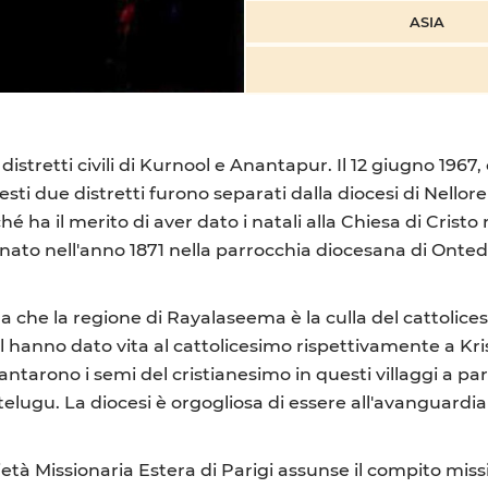
ASIA
istretti civili di Kurnool e Anantapur. Il 12 giugno 196
i due distretti furono separati dalla diocesi di Nellore e
hé ha il merito di aver dato i natali alla Chiesa di Crist
nato nell'anno 1871 nella parrocchia diocesana di Onted
ela che la regione di Rayalaseema è la culla del cattolic
 hanno dato vita al cattolicesimo rispettivamente a K
iantarono i semi del cristianesimo in questi villaggi a p
elugu. La diocesi è orgogliosa di essere all'avanguardia 
Società Missionaria Estera di Parigi assunse il compito mi