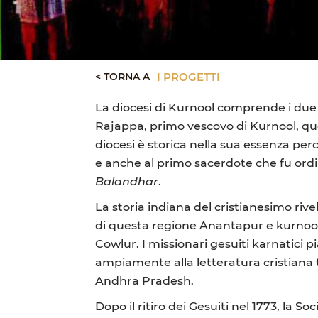
< TORNA A
I PROGETTI
La diocesi di Kurnool comprende i due d
Rajappa, primo vescovo di Kurnool, quest
diocesi è storica nella sua essenza perc
e anche al primo sacerdote che fu ordi
Balandhar
.
La storia indiana del cristianesimo riv
di questa regione Anantapur e kurnool
Cowlur. I missionari gesuiti karnatici p
ampiamente alla letteratura cristiana t
Andhra Pradesh.
Dopo il ritiro dei Gesuiti nel 1773, la 