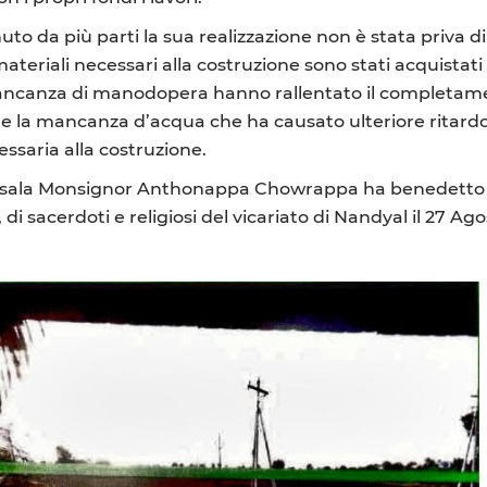
to da più parti la sua realizzazione non è stata priva di d
ateriali necessari alla costruzione sono stati acquistati c
mancanza di manodopera hanno rallentato il completame
are la mancanza d’acqua che ha causato ulteriore ritardo 
ssaria alla costruzione.
lla sala Monsignor Anthonappa Chowrappa ha benedetto 
di sacerdoti e religiosi del vicariato di Nandyal il 27 Ag