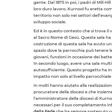
gente. Dal 1875 in poi, i padri di Mill 
loro duro lavoro, Kurnool fu eretta com
territorio non solo nei settori dell’eva
sviluppo sociale.
Ed è in questo contesto che si trova il 
al Sacro Nome di Gesù. Questa sala ha
costruzione di questa sala ha avuto u
spazio dove la parrocchia può tenere le
giovani, funzioni in occasione dei bat
In secondo luogo, avere una sala mult
autosufficiente. Questo progetto ha ino
impatto non solo al livello parrocchia
In molti hanno aiutato alla realizzazione
procuratore della diocesi e che insiem
l’amministratore della diocesi di Kurn
necessari per il suo completamento in
della Fede
che ha sempre sostenuto con 