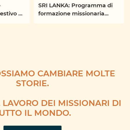
e
SRI LANKA: Programma di
estivo di
formazione missionaria
sionario
rivolto alla suore nella
diocesi di Badulla
OSSIAMO CAMBIARE MOLTE
STORIE.
 LAVORO DEI MISSIONARI DI
UTTO IL MONDO.