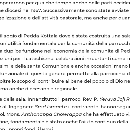
Hill operarono per qualche tempo anche nelle parti occiden
e diocesi nel 1967. Successivamente sono state avviate 
ngelizzazione e dell’attività pastorale, ma anche per quant
villaggio di Pedda Kottala dove è stata costruita una sal
 un’utilità fondamentale per la comunità della parrocch
na duplice funzione nell’economia della comunità di Pe
zioni per il catechismo, celebrazioni importanti come i 
tesimi e della santa Comunione e anche occasioni meno 
ifunzionale di questo genere permette alla parrocchia 
ltre lo scopo di contribuire al bene del popolo di Dio n
le ma anche diocesano e regionale.
 della sala. Innanzitutto il parroco, Rev. P.
Yeruva Joji 
e all’Ingegnere
Smd Ismael
e il contraente, hanno segui
ool, Mons.
Anthonappa Chowrappa
che ha effettuato vi
fine, fondamentale è stato anche l’aiuto continuo della
i propri fondi i lavori.