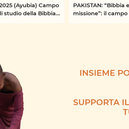
/2025 (Ayubia) Campo
PAKISTAN: “Bibbia 
di studio della Bibbia
missione”: il campo 
 missione, Ayubia
studio biblico e mis
ini e ...
di Ayubia
INSIEME P
SUPPORTA IL
T