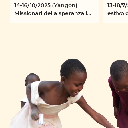
14-16/10/2025 (Yangon)
13-18/7
Missionari della speranza in
estivo 
azione: rafforzare l'identità,
e della
la missione e le ...
“Pellegr