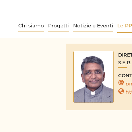
Chi siamo
Progetti
Notizie e Eventi
Le P
DIRE
S.E.R
CONT
pm
ht