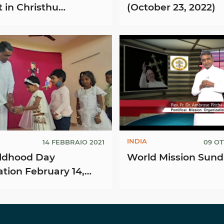
 in Christhu
(October 23, 2022)
aya Epiphany
, Bangalore
INDIA
14 FEBBRAIO 2021
09 O
ildhood Day
World Mission Sund
tion February 14,