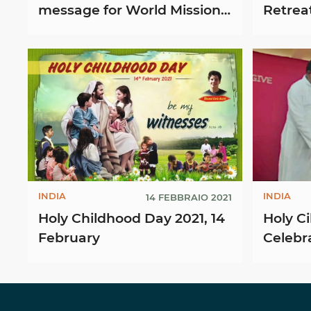
message for World Mission
Retreat
Day 2024
Prabal
Church
INDIA
INDIA
14 FEBBRAIO 2021
Holy Childhood Day 2021, 14
Holy C
February
Celebra
2021