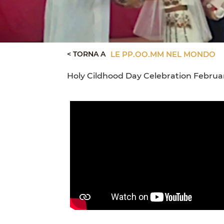
< TORNA A
LE PP.OO.MM NEL MONDO
Holy Cildhood Day Celebration Februar