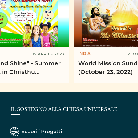
INDIA
15 APRILE 2023
21 O
 Shine" - Summer
World Mission Sun
 in Christhu
(October 23, 2022)
aya Epiphany Church,
ore
IL SOSTEGNO ALLA CHIESA UNIVERSALE
Scopri i Progetti