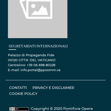
Palazzo di Propaganda Fide
00120 CITTA' DEL VATICANO
Centralino: +39 06 698 80228
E-mail: info.portal@ppoomm.va
CONTATTI
PRIVACY E DISCLAIMER
COOKIE POLICY
Copyright © 2020 Pontificie Opere
Missionarie
Materiale fotografico - Tutti i diritti riservati. ©
Pontificie Opere Missionarie © Servizio fotografico
Vatican Media
photo.vaticanmedia.va
SEGUICI