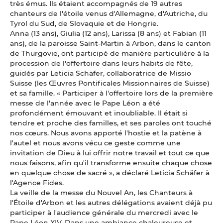
très émus. Ils étaient accompagnés de 19 autres
chanteurs de l'étoile venus d'Allemagne, d'Autriche, du
Tyrol du Sud, de Slovaquie et de Hongrie.
Anna (13 ans), Giulia (12 ans), Larissa (8 ans) et Fabian (11
ans), de la paroisse Saint-Martin à Arbon, dans le canton
de Thurgovie, ont participé de manière particulière à la
procession de l'offertoire dans leurs habits de fête,
guidés par Leticia Schäfer, collaboratrice de Missio
Suisse (les Œuvres Pontificales Missionnaires de Suisse)
et sa famille. « Participer à l'offertoire lors de la première
messe de l'année avec le Pape Léon a été
profondément émouvant et inoubliable. Il était si
tendre et proche des familles, et ses paroles ont touché
nos cœurs. Nous avons apporté l'hostie et la patène à
l'autel et nous avons vécu ce geste comme une
invitation de Dieu à lui offrir notre travail et tout ce que
nous faisons, afin qu'il transforme ensuite chaque chose
en quelque chose de sacré », a déclaré Leticia Schäfer à
l'Agence Fides.
La veille de la messe du Nouvel An, les Chanteurs à
l'Étoile d'Arbon et les autres délégations avaient déjà pu
participer à l'audience générale du mercredi avec le
Pape Léon XIV. Dans une ambiance chaleureuse et