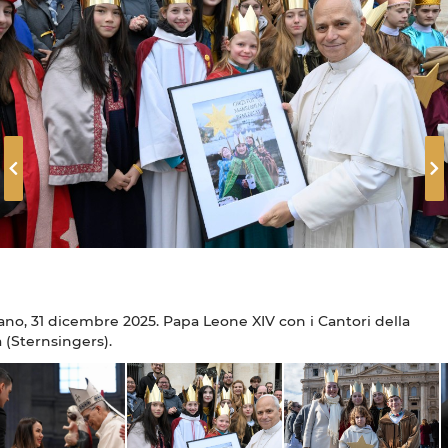
ano, 31 dicembre 2025. Papa Leone XIV con i Cantori della
ano, 1 gennaio 2026. Papa Leone XIV presiede la Messa nella
a (Sternsingers).
nità di Maria Santissima Madre di Dio. "STERNSINGERS"