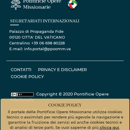
SEGRETARIATI INTERNAZIONALI
Palazzo di Propaganda Fide
00120 CITTA' DEL VATICANO
Centralino: +39 06 698 80228
E-mail: info.portal@ppoomm.va
CONTATTI
PRIVACY E DISCLAIMER
COOKIE POLICY
Copyright © 2020 Pontificie Opere
Missionarie
COOKIE POLICY
Materiale fotografico - Tutti i diritti riservati. ©
Il portale delle Pontificie Opere Missionarie utilizza cookies
Pontificie Opere Missionarie © Servizio fotografico
tecnici o assimilati per rendere più agevole la navigazione e
Vatican Media
photo.vaticanmedia.va
garantire la fruizione dei servizi ed anche cookies tecnici e
di analisi di terze parti. Se vuoi saperne di più
clicca qui
.