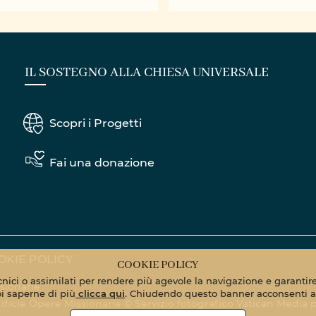
s misioneras de
y para actuar"- IX 
e
Nacional de ...
IL SOSTEGNO ALLA CHIESA UNIVERSALE
Scopri i Progetti
Fai una donazione
OKIE POLICY
COOKIE POLICY
ecnici o assimilati per rendere più agevole la navigazione e garantire 
sionarie
oi saperne di più
clicca qui
. Chiudendo questo banner acconsenti al
Pontificie Opere Missionarie © Servizio fotografico Vatican Media
p