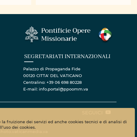
Asamblea
Misionales Pontificias Zona
Sur, Arquidiócesis de
Cuenca
SEGRETARIATI INTERNAZIONALI
Palazzo di Propaganda Fide
00120 CITTA' DEL VATICANO
Centralino: +39 06 698 80228
E-mail: info.portal@ppoomm.va
SEGUICI
la fruizione dei servizi ed anche cookies tecnici e di analisi di
l’uso dei cookies.
hoto.vaticanmedia.va