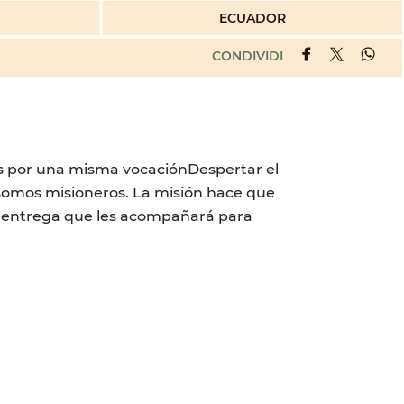
ECUADOR
CONDIVIDI
os por una misma vocaciónDespertar el
 somos misioneros. La misión hace que
 y entrega que les acompañará para