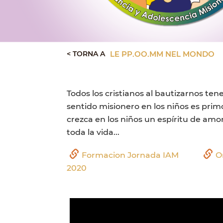
< TORNA A
LE PP.OO.MM NEL MONDO
Todos los cristianos al bautizarnos t
sentido misionero en los niños es pri
crezca en los niños un espíritu de am
toda la vida...
Formacion Jornada IAM
O
2020