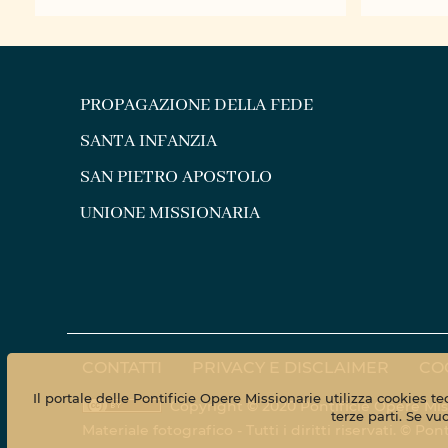
todos al banquete" (cfr. Mt.
semana
22, 9) ...
Octubr
PROPAGAZIONE DELLA FEDE
SANTA INFANZIA
SAN PIETRO APOSTOLO
UNIONE MISSIONARIA
CONTATTI
PRIVACY E DISCLAIMER
CO
Il portale delle Pontificie Opere Missionarie utilizza cookies t
Copyright © 2020 Pontificie Opere Mis
terze parti. Se vu
Materiale fotografico - Tutti i diritti riservati. © 