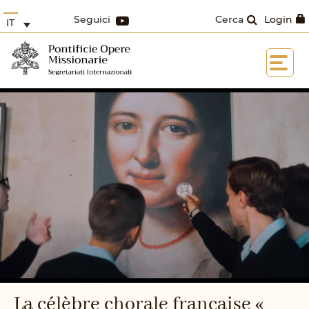
Seguici
Cerca
Login
IT
La célèbre chorale française «