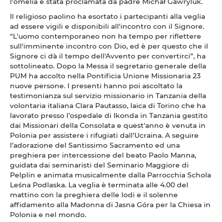
l'omelia è stata proclamata da padre Michał Gawryluk.
Il religioso paolino ha esortato i partecipanti alla veglia
ad essere vigili e disponibili all'incontro con il Signore.
“L'uomo contemporaneo non ha tempo per riflettere
sull'imminente incontro con Dio, ed è per questo che il
Signore ci dà il tempo dell'Avvento per convertirci”, ha
sottolineato. Dopo la Messa il segretario generale della
PUM ha accolto nella Pontificia Unione Missionaria 23
nuove persone. I presenti hanno poi ascoltato la
testimonianza sul servizio missionario in Tanzania della
volontaria italiana Clara Pautasso, laica di Torino che ha
lavorato presso l’ospedale di Ikonda in Tanzania gestito
dai Missionari della Consolata e quest'anno è venuta in
Polonia per assistere i rifugiati dall'Ucraina. A seguire
l’adorazione del Santissimo Sacramento ed una
preghiera per intercessione del beato Paolo Manna,
guidata dai seminaristi del Seminario Maggiore di
Pelplin e animata musicalmente dalla Parrocchia Schola
Leśna Podlaska. La veglia è terminata alle 4.00 del
mattino con la preghiera delle lodi e il solenne
affidamento alla Madonna di Jasna Góra per la Chiesa in
Polonia e nel mondo.