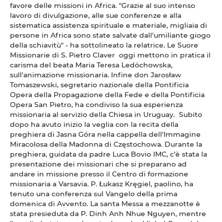
favore delle missioni in Africa. "Grazie al suo intenso
lavoro di divulgazione, alle sue conferenze e alla
sistematica assistenza spirituale e materiale, migliaia di
persone in Africa sono state salvate dall'umiliante giogo
della schiavitù" - ha sottolineato la relatrice. Le Suore
Missionarie di S. Pietro Claver oggi mettono in pratica il
carisma del beata Maria Teresa Ledóchowska,
sull'animazione missionaria.
Infine don Jarosław
Tomaszewski, segretario nazionale della Pontificia
Opera della Propagazione della Fede e della Pontificia
Opera San Pietro, ha condiviso la sua esperienza
missionaria al servizio della Chiesa in Uruguay. Subito
dopo ha avuto inizio la veglia con la recita della
preghiera di Jasna Góra nella cappella dell'Immagine
Miracolosa della Madonna di Częstochowa. Durante la
preghiera, guidata da padre Luca Bovio IMC, c’è stata la
presentazione dei missionari che si preparano ad
andare in missione presso il Centro di formazione
missionaria a Varsavia. P. Łukasz Kręgiel, paolino, ha
tenuto una conferenza sul Vangelo della prima
domenica di Avvento. La santa Messa a mezzanotte è
stata presieduta da P. Dinh Anh Nhue Nguyen, mentre