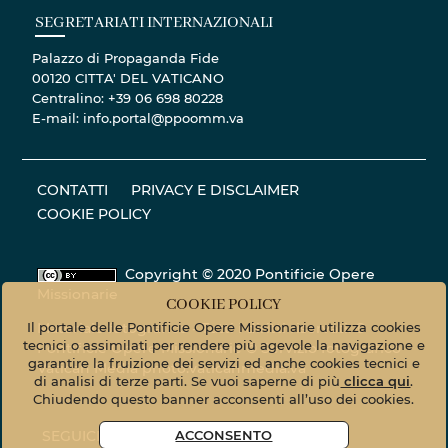
SEGRETARIATI INTERNAZIONALI
Palazzo di Propaganda Fide
00120 CITTA' DEL VATICANO
Centralino: +39 06 698 80228
E-mail: info.portal@ppoomm.va
CONTATTI
PRIVACY E DISCLAIMER
COOKIE POLICY
Copyright © 2020 Pontificie Opere
Missionarie
COOKIE POLICY
Il portale delle Pontificie Opere Missionarie utilizza cookies
Materiale fotografico - Tutti i diritti riservati. ©
tecnici o assimilati per rendere più agevole la navigazione e
Pontificie Opere Missionarie © Servizio fotografico
garantire la fruizione dei servizi ed anche cookies tecnici e
Vatican Media
photo.vaticanmedia.va
di analisi di terze parti. Se vuoi saperne di più
clicca qui
.
Chiudendo questo banner acconsenti all’uso dei cookies.
ACCONSENTO
SEGUICI