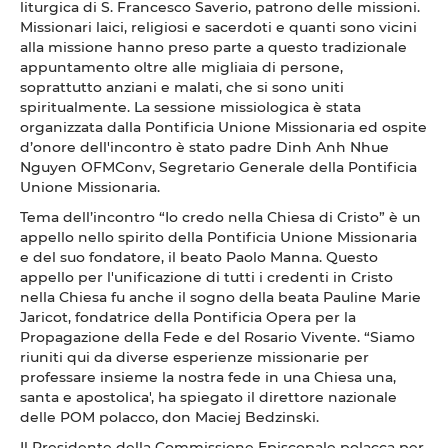
liturgica di S. Francesco Saverio, patrono delle missioni.
Missionari laici, religiosi e sacerdoti e quanti sono vicini
alla missione hanno preso parte a questo tradizionale
appuntamento oltre alle migliaia di persone,
soprattutto anziani e malati, che si sono uniti
spiritualmente. La sessione missiologica è stata
organizzata dalla Pontificia Unione Missionaria ed ospite
d’onore dell'incontro è stato padre Dinh Anh Nhue
Nguyen OFMConv, Segretario Generale della Pontificia
Unione Missionaria.
Tema dell’incontro “Io credo nella Chiesa di Cristo” è un
appello nello spirito della Pontificia Unione Missionaria
e del suo fondatore, il beato Paolo Manna. Questo
appello per l'unificazione di tutti i credenti in Cristo
nella Chiesa fu anche il sogno della beata Pauline Marie
Jaricot, fondatrice della Pontificia Opera per la
Propagazione della Fede e del Rosario Vivente. “Siamo
riuniti qui da diverse esperienze missionarie per
professare insieme la nostra fede in una Chiesa una,
santa e apostolica', ha spiegato il direttore nazionale
delle POM polacco, don Maciej Bedzinski.
Il Presidente della Commissione Episcopale polacca per