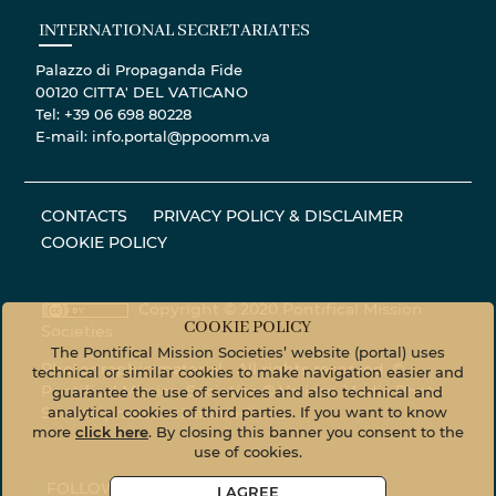
INTERNATIONAL SECRETARIATES
Palazzo di Propaganda Fide
00120 CITTA' DEL VATICANO
Tel: +39 06 698 80228
E-mail: info.portal@ppoomm.va
CONTACTS
PRIVACY POLICY & DISCLAIMER
COOKIE POLICY
Copyright © 2020 Pontifical Mission
COOKIE POLICY
Societies
The Pontifical Mission Societies’ website (portal) uses
Photographic material - All rights reserved. ©
technical or similar cookies to make navigation easier and
Pontifical Mission Societies © Vatican Media Photo
guarantee the use of services and also technical and
analytical cookies of third parties. If you want to know
Service
photo.vaticanmedia.va
more
click here
. By closing this banner you consent to the
use of cookies.
FOLLOW US ON
I AGREE