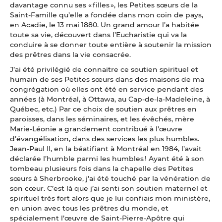
davantage connu ses « filles », les Petites sœurs de la
Saint-Famille qu’elle a fondée dans mon coin de pays,
en Acadie, le 13 mai 1880. Un grand amour l’a habitée
toute sa vie, découvert dans l’Eucharistie qui va la
conduire à se donner toute entière à soutenir la mission
des prêtres dans la vie consacrée.
J’ai été privilégié de connaitre ce soutien spirituel et
humain de ses Petites sœurs dans des maisons de ma
congrégation où elles ont été en service pendant des
années (à Montréal, à Ottawa, au Cap-de-la-Madeleine, à
Québec, etc.) Par ce choix de soutien aux prêtres en
paroisses, dans les séminaires, et les évêchés, mère
Marie-Léonie a grandement contribué à l’œuvre
d’évangélisation, dans des services les plus humbles.
Jean-Paul II, en la béatifiant à Montréal en 1984, l’avait
déclarée l’humble parmi les humbles ! Ayant été à son
tombeau plusieurs fois dans la chapelle des Petites
sœurs à Sherbrooke, j’ai été touché par la vénération de
son cœur. C’est là que j’ai senti son soutien maternel et
spirituel très fort alors que je lui confiais mon ministère,
en union avec tous les prêtres du monde, et
spécialement l’œuvre de Saint-Pierre-Apôtre qui