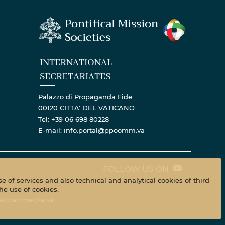
INTERNATIONAL
SECRETARIATES
Palazzo di Propaganda Fide
00120 CITTA' DEL VATICANO
Tel: +39 06 698 80228
E-mail: info.portal@ppoomm.va
FOLLOW US ON
e of services and also technical and analytical cookies of third
he use of cookies.
aticanmedia.va