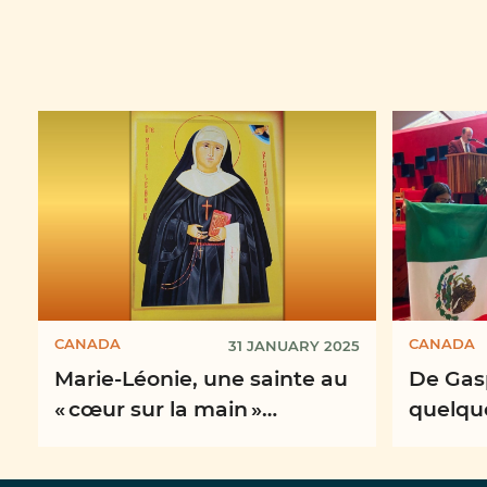
CANADA
CANADA
31 JANUARY 2025
Marie-Léonie, une sainte au
De Gas
« cœur sur la main »
quelque
canonisée le dimanche des
semain
missions 2024
Mondia