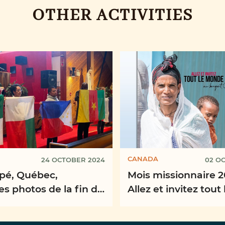
OTHER ACTIVITIES
CANADA
24 OCTOBER 2024
02 O
pé, Québec,
Mois missionnaire 2
s photos de la fin de
Allez et invitez tout 
e dédiée à la Journée
monde au banquet (
le des Missions
22, 9)