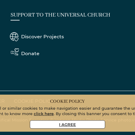
SUPPORT TO THE UNIVERSAL CHURCH
Discover Projects
Donate
ER
COOKIE POLICY
COOKIE POLICY
al or similar cookies to make navigation easier and guarantee the us
cieties
want to know more
click here
. By closing this banner you consent to t
tifical Mission Societies © Vatican Media Photo Service
photo.v
I AGREE