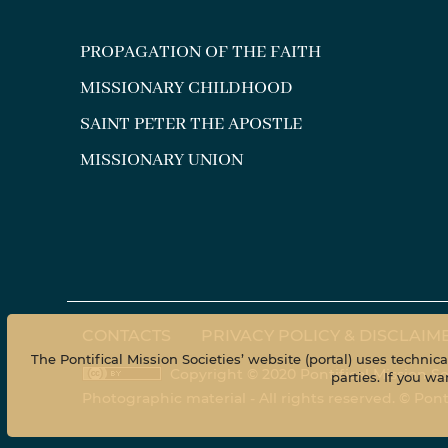
PROPAGATION OF THE FAITH
MISSIONARY CHILDHOOD
SAINT PETER THE APOSTLE
MISSIONARY UNION
CONTACTS
PRIVACY POLICY & DISCLAIM
The Pontifical Mission Societies’ website (portal) uses technic
Copyright © 2020 Pontifical Mission So
parties. If you 
Photographic material - All rights reserved. © Pon