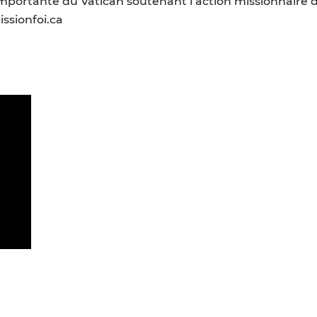
s importante du Vatican soutenant l’action missionnaire 
issionfoi.ca