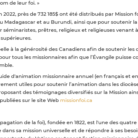
m de leur foi. »
 2022, près de 732 185$ ont été distribués par Mission f
 au Madagascar et au Burundi, ainsi que pour soutenir l
 séminaristes, prêtres, religieux et religieuses venan
 supérieures.
lle à la générosité des Canadiens afin de soutenir les d
pour tous les missionnaires afin que l’Évangile puisse 
omble.
 Guide d'animation missionnaire annuel (en français et 
rement utiles pour soutenir l’animation dans les diocèse
oposant des témoignages diversifiés sur la Mission ains
publiées sur le site Web
missionfoi.ca
opagation de la foi), fondée en 1822, est l'une des quat
se dans sa mission universelle et de répondre à ses bes