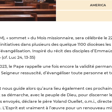
AMERICA
), « sommet » du Mois missionnaire, sera célébrée le 2
es initiatives dans plusieurs des quelque 1100 diocèses 
vangélisation. Inspiré du récit des disciples d’Emmaüs,
 (
cf
. Luc 24, 13-35)
2023, le Pape rappelle une fois encore la validité perma
le Seigneur ressuscité, d’évangéliser toute personne et 
prit nous guide alors qu’aura lieu également ces prochai
it sa démarche, avec le peuple de Dieu, pour discerner le
 envoyés, déclare le père Yoland Ouellet, o.m.i., direct
L’Esprit est vraiment à l’œuvre pour un renouveau miss