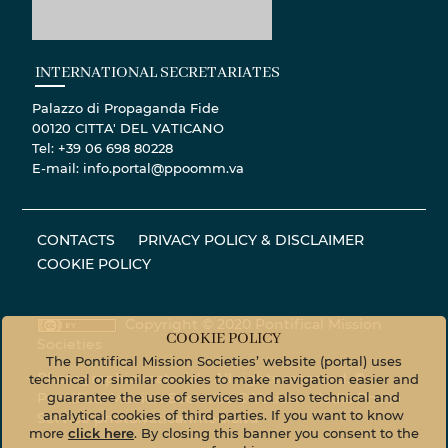
INTERNATIONAL SECRETARIATES
Palazzo di Propaganda Fide
00120 CITTA' DEL VATICANO
Tel: +39 06 698 80228
E-mail: info.portal@ppoomm.va
CONTACTS
PRIVACY POLICY & DISCLAIMER
COOKIE POLICY
Copyright © 2020 Pontifical Mission
COOKIE POLICY
Societies
The Pontifical Mission Societies’ website (portal) uses
Photographic material - All rights reserved. ©
technical or similar cookies to make navigation easier and
guarantee the use of services and also technical and
Pontifical Mission Societies © Vatican Media Photo
analytical cookies of third parties. If you want to know
Service
photo.vaticanmedia.va
more
click here
. By closing this banner you consent to the