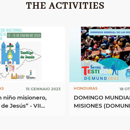
THE ACTIVITIES
AS
HONDURAS
15 GENNAIO 2023
18 O
n niño misionero,
DOMINGO MUNDIAL
 de Jesús” - VII
MISIONES (DOMUND
so Nacional de
a y Adolescencia ...