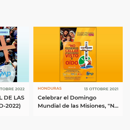
HONDURAS
TTOBRE 2022
13 OTTOBRE 2021
 DE LAS
Celebrar el Domingo
-2022)
Mundial de las Misiones, "No
podemos callar lo que
hemos visto y oido" (Hch 4,
...