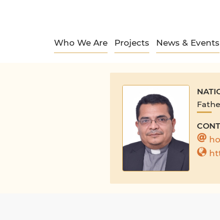
Who We Are
Projects
News & Events
NATI
Fathe
CONT
h
ht