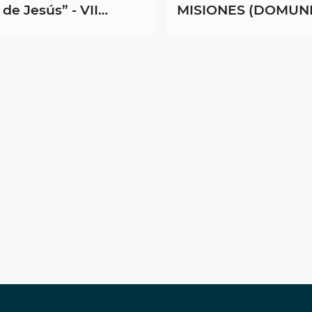
 de Jesús” - VII
MISIONES (DOMUND
so Nacional de
a y Adolescencia ...