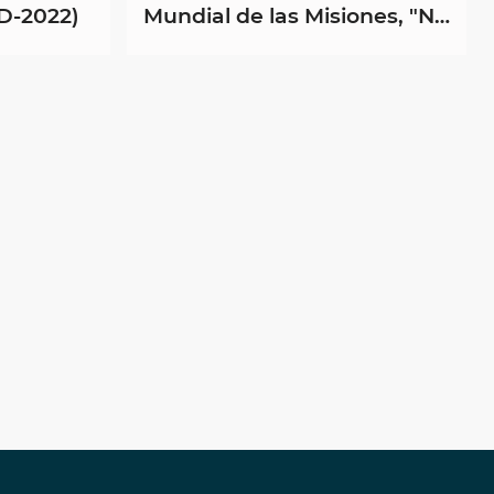
-2022)
Mundial de las Misiones, "No
podemos callar lo que
hemos visto y oido" (Hch 4,
...