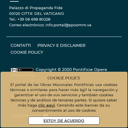
Palazzo di Propaganda Fide
00120 CITTA' DEL VATICANO
Tel.: +39 06 698 80228
Correo electrónico: info.portal@ppoomm.va
CONTATTI
PRIVACY E DISCLAIMER
COOKIE POLICY
Copyright © 2020 Pontificie Opere
Missionarie
COOKIE POLICY
El portal de las Obras Misionales Pontificias usa cookies
Materiale fotografico - Tutti i diritti riservati. ©
técnicas o similares para hacer más ágil la navegación y
Pontificie Opere Missionarie © Servizio fotografico
garantizar el uso de sus servicios y también cookies
Vatican Media
photo.vaticanmedia.va
técnicas y de análisis de terceras partes. Si quiere saber
más haga
clic aquí
. Cerrando este banner da su
consentimiento al uso de cookies
SÍGUENOS EN
ESTOY DE ACUERDO