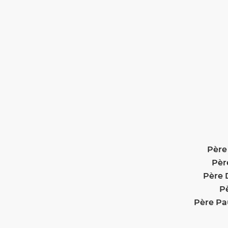
Père
Pèr
Père
P
Père P