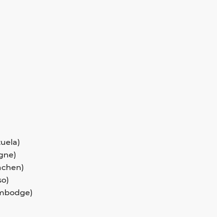
uela)
gne)
achen)
so)
ambodge)