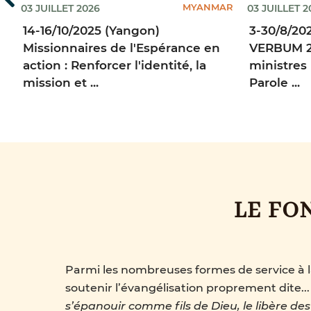
IA
MYANMAR
03 JUILLET 2026
03 JUILLET 2
de
14-16/10/2025 (Yangon)
3-30/8/20
Missionnaires de l'Espérance en
VERBUM 2
action : Renforcer l'identité, la
ministres
mission et ...
Parole ...
LE FO
Parmi les nombreuses formes de service à la
soutenir l’évangélisation proprement dite...
s’épanouir comme fils de Dieu, le libère d