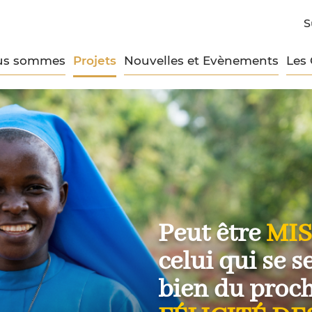
S
us sommes
Projets
Nouvelles et Evènements
Les
Peut être
MIS
celui qui se s
bien du procha