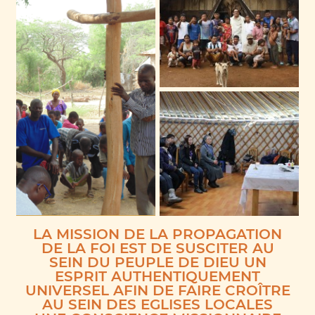
LA MISSION DE LA PROPAGATION
DE LA FOI EST DE SUSCITER AU
SEIN DU PEUPLE DE DIEU UN
ESPRIT AUTHENTIQUEMENT
UNIVERSEL AFIN DE FAIRE CROÎTRE
AU SEIN DES EGLISES LOCALES