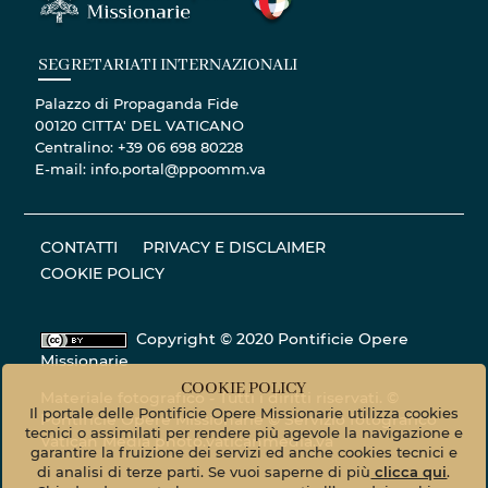
SEGRETARIATI INTERNAZIONALI
Palazzo di Propaganda Fide
00120 CITTA' DEL VATICANO
Centralino: +39 06 698 80228
E-mail: info.portal@ppoomm.va
CONTATTI
PRIVACY E DISCLAIMER
COOKIE POLICY
Copyright © 2020 Pontificie Opere
Missionarie
COOKIE POLICY
Materiale fotografico - Tutti i diritti riservati. ©
Il portale delle Pontificie Opere Missionarie utilizza cookies
Pontificie Opere Missionarie © Servizio fotografico
tecnici o assimilati per rendere più agevole la navigazione e
Vatican Media
photo.vaticanmedia.va
garantire la fruizione dei servizi ed anche cookies tecnici e
di analisi di terze parti. Se vuoi saperne di più
clicca qui
.