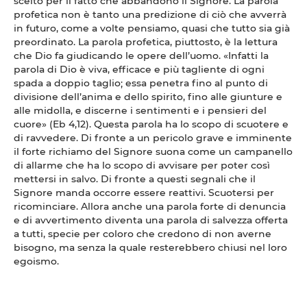
scelto per il fatto che abbandonò il Signore. La parola
profetica non è tanto una predizione di ciò che avverrà
in futuro, come a volte pensiamo, quasi che tutto sia già
preordinato. La parola profetica, piuttosto, è la lettura
che Dio fa giudicando le opere dell’uomo. «Infatti la
parola di Dio è viva, efficace e più tagliente di ogni
spada a doppio taglio; essa penetra fino al punto di
divisione dell’anima e dello spirito, fino alle giunture e
alle midolla, e discerne i sentimenti e i pensieri del
cuore» (Eb 4,12). Questa parola ha lo scopo di scuotere e
di ravvedere. Di fronte a un pericolo grave e imminente
il forte richiamo del Signore suona come un campanello
di allarme che ha lo scopo di avvisare per poter così
mettersi in salvo. Di fronte a questi segnali che il
Signore manda occorre essere reattivi. Scuotersi per
ricominciare. Allora anche una parola forte di denuncia
e di avvertimento diventa una parola di salvezza offerta
a tutti, specie per coloro che credono di non averne
bisogno, ma senza la quale resterebbero chiusi nel loro
egoismo.