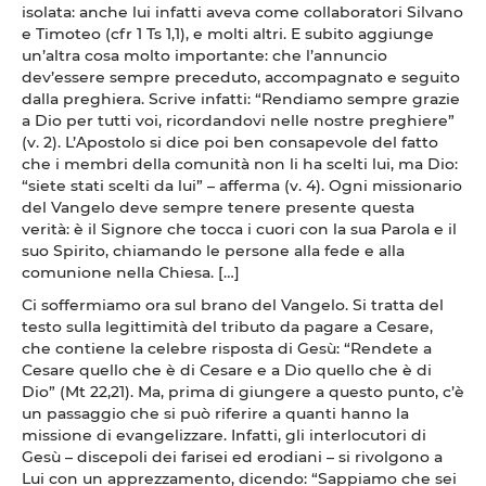
isolata: anche lui infatti aveva come collaboratori Silvano
e Timoteo (cfr 1 Ts 1,1), e molti altri. E subito aggiunge
un’altra cosa molto importante: che l’annuncio
dev’essere sempre preceduto, accompagnato e seguito
dalla preghiera. Scrive infatti: “Rendiamo sempre grazie
a Dio per tutti voi, ricordandovi nelle nostre preghiere”
(v. 2). L’Apostolo si dice poi ben consapevole del fatto
che i membri della comunità non li ha scelti lui, ma Dio:
“siete stati scelti da lui” – afferma (v. 4). Ogni missionario
del Vangelo deve sempre tenere presente questa
verità: è il Signore che tocca i cuori con la sua Parola e il
suo Spirito, chiamando le persone alla fede e alla
comunione nella Chiesa. […]
Ci soffermiamo ora sul brano del Vangelo. Si tratta del
testo sulla legittimità del tributo da pagare a Cesare,
che contiene la celebre risposta di Gesù: “Rendete a
Cesare quello che è di Cesare e a Dio quello che è di
Dio” (Mt 22,21). Ma, prima di giungere a questo punto, c’è
un passaggio che si può riferire a quanti hanno la
missione di evangelizzare. Infatti, gli interlocutori di
Gesù – discepoli dei farisei ed erodiani – si rivolgono a
Lui con un apprezzamento, dicendo: “Sappiamo che sei