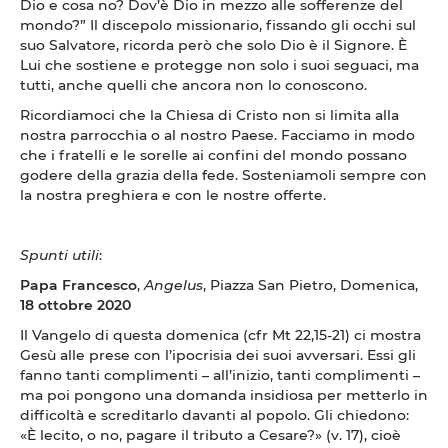
Dio e cosa no? Dov’è Dio in mezzo alle sofferenze del
mondo?” Il discepolo missionario, fissando gli occhi sul
suo Salvatore, ricorda però che solo Dio è il Signore. È
Lui che sostiene e protegge non solo i suoi seguaci, ma
tutti, anche quelli che ancora non lo conoscono.
Ricordiamoci che la Chiesa di Cristo non si limita alla
nostra parrocchia o al nostro Paese. Facciamo in modo
che i fratelli e le sorelle ai confini del mondo possano
godere della grazia della fede. Sosteniamoli sempre con
la nostra preghiera e con le nostre offerte.
Spunti utili
:
Papa Francesco
,
Angelus
, Piazza San Pietro, Domenica,
18 ottobre 2020
Il Vangelo di questa domenica (cfr Mt 22,15-21) ci mostra
Gesù alle prese con l’ipocrisia dei suoi avversari. Essi gli
fanno tanti complimenti – all’inizio, tanti complimenti –
ma poi pongono una domanda insidiosa per metterlo in
difficoltà e screditarlo davanti al popolo. Gli chiedono:
«È lecito, o no, pagare il tributo a Cesare?» (v. 17), cioè