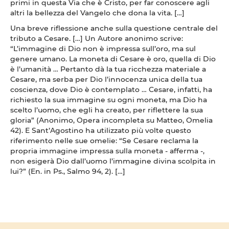
primi in questa Via che è Cristo, per far conoscere agli
altri la bellezza del Vangelo che dona la vita. […]
Una breve riflessione anche sulla questione centrale del
tributo a Cesare. […] Un Autore anonimo scrive:
“L’immagine di Dio non è impressa sull’oro, ma sul
genere umano. La moneta di Cesare è oro, quella di Dio
è l’umanità … Pertanto dà la tua ricchezza materiale a
Cesare, ma serba per Dio l’innocenza unica della tua
coscienza, dove Dio è contemplato … Cesare, infatti, ha
richiesto la sua immagine su ogni moneta, ma Dio ha
scelto l’uomo, che egli ha creato, per riflettere la sua
gloria” (Anonimo, Opera incompleta su Matteo, Omelia
42). E Sant’Agostino ha utilizzato più volte questo
riferimento nelle sue omelie: “Se Cesare reclama la
propria immagine impressa sulla moneta - afferma -,
non esigerà Dio dall’uomo l’immagine divina scolpita in
lui?” (En. in Ps., Salmo 94, 2). […]