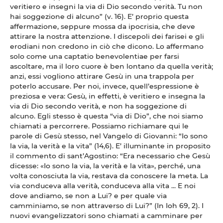
veritiero e insegni la via di Dio secondo verità. Tu non
hai soggezione di alcuno” (v. 16). E’ proprio questa
affermazione, seppure mossa da ipocrisia, che deve
attirare la nostra attenzione. I discepoli dei farisei e gli
erodiani non credono in ciò che dicono. Lo affermano
solo come una captatio benevolentiae per farsi
ascoltare, ma il loro cuore è ben lontano da quella verità;
anzi, essi vogliono attirare Gesù in una trappola per
poterlo accusare. Per noi, invece, quell’espressione è
preziosa e vera: Gesù, in effetti, è veritiero e insegna la
via di Dio secondo verità, e non ha soggezione di
alcuno. Egli stesso è questa “via di Dio”, che noi siamo
chiamati a percorrere. Possiamo richiamare qui le
parole di Gesù stesso, nel Vangelo di Giovanni: “Io sono
la via, la verità e la vita” (14,6). E’ illuminante in proposito
il commento di sant’Agostino: “Era necessario che Gesù
dicesse: «Io sono la via, la verità e la vita», perché, una
volta conosciuta la via, restava da conoscere la meta. La
via conduceva alla verità, conduceva alla vita ... E noi
dove andiamo, se non a Lui? e per quale via
camminiamo, se non attraverso di Lui?” (In Ioh 69, 2). I
nuovi evangelizzatori sono chiamati a camminare per