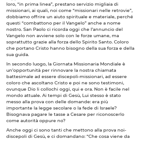
loro, “in prima linea”, prestano servizio migliaia di
missionari, ai quali, noi come “missionari nelle retrovie”,
dobbiamo offrire un aiuto spirituale e materiale, perché
questi “combattono per il Vangelo” anche a nome
nostro. San Paolo ci ricorda oggi che l’annuncio del
Vangelo non avviene solo con le forze umane, ma
soprattutto grazie alla forza dello Spirito Santo. Coloro
che portano Cristo hanno bisogno della sua forza e della
sua guida.
In secondo luogo, la Giornata Missionaria Mondiale è
un’opportunità per rinnovare la nostra chiamata
battesimale ad essere discepoli-missionari, ad essere
coloro che ascoltano Cristo e poi ne sono testimoni,
ovunque Dio li collochi oggi, qui e ora. Non è facile nel
mondo attuale. Ai tempi di Gesù, Lui stesso è stato
messo alla prova con delle domande: era più
importante la legge secolare o la fede di Israele?
Bisognava pagare le tasse a Cesare per riconoscerlo
come autorità oppure no?
Anche oggi ci sono tanti che mettono alla prova noi-
discepoli di Gesù, e ci domandano: “Che cosa viene da