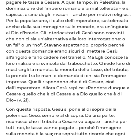
pagare le tasse a Cesare. A quel tempo, in Palestina, la
dominazione dell’impero romano era mal tollerata – e si
capisce, erano degli invasori – anche per motivi religiosi.
Per la popolazione, il culto dell’imperatore, sottolineato
anche dalla sua immagine sulle monete, era un’ingiuria
al Dio d’Israele. Gli interlocutori di Gesù sono convinti
che non ci sia un’alternativa alla loro interrogazione: o
un “sì” o un “no”. Stavano aspettando, proprio perché
con questa domanda erano sicuri di mettere Gesù
all’angolo e farlo cadere nel tranello. Ma Egli conosce la
loro malizia e si svincola dal trabocchetto. Chiede loro di
mostrargli la moneta, la moneta delle tasse, del tributo,
la prende tra le mani e domanda di chi sia l’immagine
impressa. Quelli rispondono che è di Cesare, cioè
dell’imperatore. Allora Gesù replica: «Rendete dunque a
Cesare quello che è di Cesare e a Dio quello che è di
Dio» (v. 21).
Con questa risposta, Gesù si pone al di sopra della
polemica. Gesù, sempre al di sopra. Da una parte,
riconosce che il tributo a Cesare va pagato – anche per
tutti noi, le tasse vanno pagate – perché l’immagine
sulla moneta è la sua; ma soprattutto ricorda che ogni