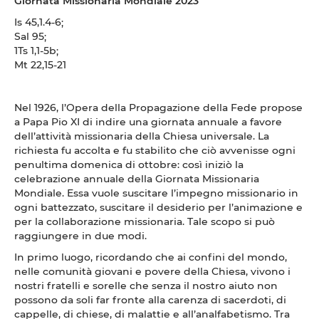
Giornata Missionaria Mondiale 2023
Is 45,1.4-6;
Sal 95;
1Ts 1,1-5b;
Mt 22,15-21
Nel 1926, l’Opera della Propagazione della Fede propose
a Papa Pio XI di indire una giornata annuale a favore
dell’attività missionaria della Chiesa universale. La
richiesta fu accolta e fu stabilito che ciò avvenisse ogni
penultima domenica di ottobre: così iniziò la
celebrazione annuale della Giornata Missionaria
Mondiale. Essa vuole suscitare l’impegno missionario in
ogni battezzato, suscitare il desiderio per l’animazione e
per la collaborazione missionaria. Tale scopo si può
raggiungere in due modi.
In primo luogo, ricordando che ai confini del mondo,
nelle comunità giovani e povere della Chiesa, vivono i
nostri fratelli e sorelle che senza il nostro aiuto non
possono da soli far fronte alla carenza di sacerdoti, di
cappelle, di chiese, di malattie e all’analfabetismo. Tra