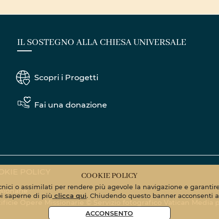
IL SOSTEGNO ALLA CHIESA UNIVERSALE
Scopri i Progetti
Fai una donazione
OKIE POLICY
COOKIE POLICY
ecnici o assimilati per rendere più agevole la navigazione e garantire 
sionarie
oi saperne di più
clicca qui
. Chiudendo questo banner acconsenti al
Pontificie Opere Missionarie © Servizio fotografico Vatican Media
p
ACCONSENTO