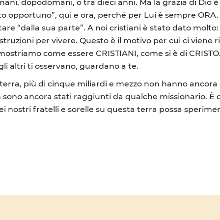
i, dopodomani, o tra dieci anni. Ma la grazia di Dio è
to opportuno”, qui e ora, perché per Lui è sempre ORA.
tare “dalla sua parte”. A noi cristiani è stato dato molto: 
truzioni per vivere. Questo è il motivo per cui ci viene r
e mostriamo come essere CRISTIANI, come si è di CRISTO. 
li altri ti osservano, guardano a te.
la terra, più di cinque miliardi e mezzo non hanno ancor
 sono ancora stati raggiunti da qualche missionario. È 
i nostri fratelli e sorelle su questa terra possa sperime