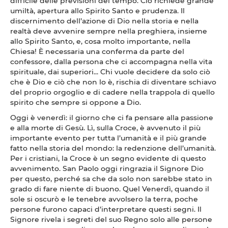
difficile delle previsioni del tempo. Ciò richiede grande
umiltà, apertura allo Spirito Santo e prudenza. Il
discernimento dell’azione di Dio nella storia e nella
realtà deve avvenire sempre nella preghiera, insieme
allo Spirito Santo, e, cosa molto importante, nella
Chiesa! È necessaria una conferma da parte del
confessore, dalla persona che ci accompagna nella vita
spirituale, dai superiori... Chi vuole decidere da solo ciò
che è Dio e ciò che non lo è, rischia di diventare schiavo
del proprio orgoglio e di cadere nella trappola di quello
spirito che sempre si oppone a Dio.
Oggi è venerdì: il giorno che ci fa pensare alla passione
e alla morte di Gesù. Lì, sulla Croce, è avvenuto il più
importante evento per tutta l’umanità e il più grande
fatto nella storia del mondo: la redenzione dell’umanità.
Per i cristiani, la Croce è un segno evidente di questo
avvenimento. San Paolo oggi ringrazia il Signore Dio
per questo, perché sa che da solo non sarebbe stato in
grado di fare niente di buono. Quel Venerdì, quando il
sole si oscurò e le tenebre avvolsero la terra, poche
persone furono capaci d’interpretare questi segni. Il
Signore rivela i segreti del suo Regno solo alle persone