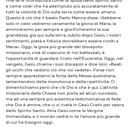
fine lei è riconosciuta come la Sposa dello Spirito Santo
e come colei che ha adempiuto più accuratamente di
tutti la volontà di Dio sulla terra come essere umano.
Questo è ciò che il beato Paolo Manna disse: «Sebbene
solo in cielo vedremo veramente la gloria di Maria, la
ammireremo per sempre e glorificheremo la sua
grandezza, già qui sulla terra, subito dopo Gesù, i nostri
sentimenti, pietà e fiducia dovrebbero essere rivolti a
Maria». Oggi, la gioia più grande del discepolo-
missionario, cioè di ciascuno di noi battezzati, è
l’opportunità di guardare Cristo nell’Eucaristia. Oggi, nel
vangelo, Gesù chiama i suoi discepoli e dice loro: «Beati
gli occhi che vedono ciò che voi vedete». Forse non
sempre apprezziamo la forza della Messa quotidiana,
lamentandoci della monotonia e della ripetitività. Ci
dimentichiamo però che c’è Dio e che è qui. L’attività
missionaria della Chiesa non porta ad alcun successo,
ma ad una sempre più autentica testimonianza di fede
che Dio è amore, che ci si rivela in Gesù Cristo per opera
dello Spirito Santo. Ama Gesù come la Vergine
Immacolata, e il mondo vedrà in te l’amore più grande
di cui ha bisogno oggi.