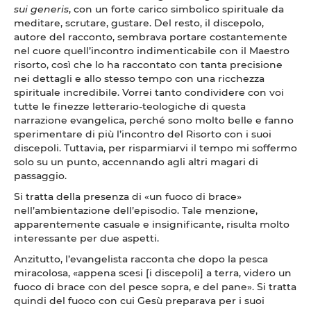
sui generis
, con un forte carico simbolico spirituale da
meditare, scrutare, gustare. Del resto, il discepolo,
autore del racconto, sembrava portare costantemente
nel cuore quell’incontro indimenticabile con il Maestro
risorto, così che lo ha raccontato con tanta precisione
nei dettagli e allo stesso tempo con una ricchezza
spirituale incredibile. Vorrei tanto condividere con voi
tutte le finezze letterario-teologiche di questa
narrazione evangelica, perché sono molto belle e fanno
sperimentare di più l’incontro del Risorto con i suoi
discepoli. Tuttavia, per risparmiarvi il tempo mi soffermo
solo su un punto, accennando agli altri magari di
passaggio.
Si tratta della presenza di «un fuoco di brace»
nell’ambientazione dell’episodio. Tale menzione,
apparentemente casuale e insignificante, risulta molto
interessante per due aspetti.
Anzitutto, l’evangelista racconta che dopo la pesca
miracolosa, «appena scesi [i discepoli] a terra, videro un
fuoco di brace con del pesce sopra, e del pane». Si tratta
quindi del fuoco con cui Gesù preparava per i suoi