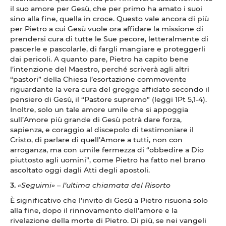
il suo amore per Gesù, che per primo ha amato i suoi
sino alla fine, quella in croce. Questo vale ancora di più
per Pietro a cui Gesù vuole ora affidare la missione di
prendersi cura di tutte le Sue pecore, letteralmente di
pascerle e pascolarle, di fargli mangiare e proteggerli
dai pericoli. A quanto pare, Pietro ha capito bene
l’intenzione del Maestro, perché scriverà agli altri
“pastori” della Chiesa l’esortazione commovente
riguardante la vera cura del gregge affidato secondo il
pensiero di Gesù, il “Pastore supremo” (leggi 1Pt 5,1-4).
Inoltre, solo un tale amore umile che si appoggia
sull’Amore più grande di Gesù potrà dare forza,
sapienza, e coraggio al discepolo di testimoniare il
Cristo, di parlare di quell’Amore a tutti, non con
arroganza, ma con umile fermezza di “obbedire a Dio
piuttosto agli uomini”, come Pietro ha fatto nel brano
ascoltato oggi dagli Atti degli apostoli.
3.
«Seguimi»
–
l’ultima chiamata del Risorto
È significativo che l’invito di Gesù a Pietro risuona solo
alla fine, dopo il rinnovamento dell’amore e la
rivelazione della morte di Pietro. Di più, se nei vangeli