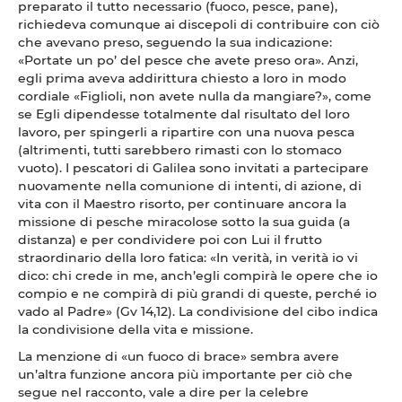
preparato il tutto necessario (fuoco, pesce, pane),
richiedeva comunque ai discepoli di contribuire con ciò
che avevano preso, seguendo la sua indicazione:
«Portate un po’ del pesce che avete preso ora». Anzi,
egli prima aveva addirittura chiesto a loro in modo
cordiale «Figlioli, non avete nulla da mangiare?», come
se Egli dipendesse totalmente dal risultato del loro
lavoro, per spingerli a ripartire con una nuova pesca
(altrimenti, tutti sarebbero rimasti con lo stomaco
vuoto). I pescatori di Galilea sono invitati a partecipare
nuovamente nella comunione di intenti, di azione, di
vita con il Maestro risorto, per continuare ancora la
missione di pesche miracolose sotto la sua guida (a
distanza) e per condividere poi con Lui il frutto
straordinario della loro fatica: «In verità, in verità io vi
dico: chi crede in me, anch’egli compirà le opere che io
compio e ne compirà di più grandi di queste, perché io
vado al Padre» (Gv 14,12). La condivisione del cibo indica
la condivisione della vita e missione.
La menzione di «un fuoco di brace» sembra avere
un’altra funzione ancora più importante per ciò che
segue nel racconto, vale a dire per la celebre