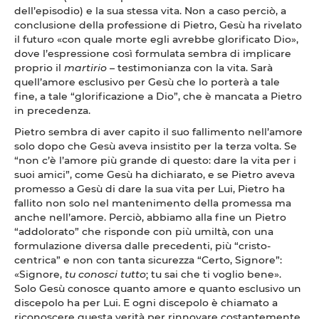
dell’episodio) e la sua stessa vita. Non a caso perciò, a
conclusione della professione di Pietro, Gesù ha rivelato
il futuro «con quale morte egli avrebbe glorificato Dio»,
dove l’espressione così formulata sembra di implicare
proprio il
martirio
– testimonianza con la vita. Sarà
quell’amore esclusivo per Gesù che lo porterà a tale
fine, a tale “glorificazione a Dio”, che è mancata a Pietro
in precedenza.
Pietro sembra di aver capito il suo fallimento nell’amore
solo dopo che Gesù aveva insistito per la terza volta. Se
“non c’è l’amore più grande di questo: dare la vita per i
suoi amici”, come Gesù ha dichiarato, e se Pietro aveva
promesso a Gesù di dare la sua vita per Lui, Pietro ha
fallito non solo nel mantenimento della promessa ma
anche nell’amore. Perciò, abbiamo alla fine un Pietro
“addolorato” che risponde con più umiltà, con una
formulazione diversa dalle precedenti, più “cristo-
centrica” e non con tanta sicurezza “Certo, Signore”:
«Signore,
tu conosci tutto
; tu sai che ti voglio bene».
Solo Gesù conosce quanto amore e quanto esclusivo un
discepolo ha per Lui. E ogni discepolo è chiamato a
riconoscere questa verità per rinnovare costantemente