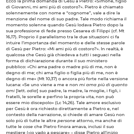
Ecco la prima domanda di Gesù a Pietro: «Simone, figlio
di Giovanni, mi ami più di costoro?». Pietro è chiamato
solennemente con nome e “cognome”, vale a dire la
menzione del nome di suo padre. Tale modo richiama il
momento solenne quando Gesù lodava Pietro dopo la
sua professione di fede presso Cesarea di Filippi (cf. Mt
16,17). Proprio il parallelismo tra le due situazioni ci fa
intuire l’importanza del momento e delle stesse parole
di Gesù per Pietro: «Mi ami più di costoro?». In realtà, è
qualcosa che Gesù già chiedeva a
tutti
i seguaci nella
forma di dichiarazione durante il suo ministero
pubblico: «Chi ama padre o madre più di me, non è
degno di me; chi ama figlio o figlia più di me, non è
degno di me» (Mt 10,37) o ancora più forte nella versione
lucana: «Se uno viene a me e non
mi ama più di quanto
ami
[lett.
odia
] suo padre, la madre, la moglie, i figli, i
fratelli, le sorelle e perfino la propria vita, non può
essere mio discepolo» (Lc 14,26). Tale amore esclusivo
per Gesù è ora richiesto direttamente a Pietro e, nel
contesto della narrazione, si chiede di amare Gesù non
solo più di tutte le altre
persone
attorno, ma anche di
tutte le
cose
che Pietro finora amava, inclusi il suo
mestiere («io vado a pescare» – disse Pietro all’inizio