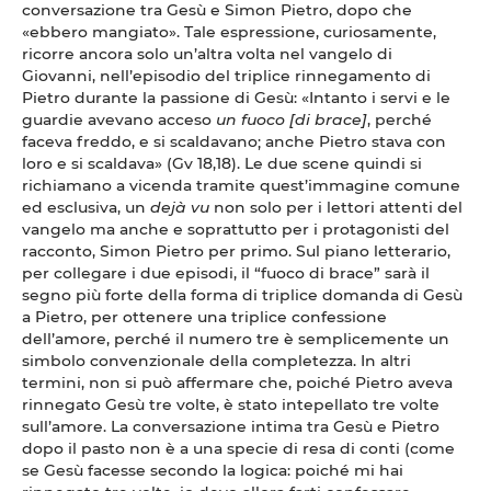
conversazione tra Gesù e Simon Pietro, dopo che
«ebbero mangiato». Tale espressione, curiosamente,
ricorre ancora solo un’altra volta nel vangelo di
Giovanni, nell’episodio del triplice rinnegamento di
Pietro durante la passione di Gesù: «Intanto i servi e le
guardie avevano acceso
un fuoco [di brace]
, perché
faceva freddo, e si scaldavano; anche Pietro stava con
loro e si scaldava» (Gv 18,18). Le due scene quindi si
richiamano a vicenda tramite quest’immagine comune
ed esclusiva, un
dejà vu
non solo per i lettori attenti del
vangelo ma anche e soprattutto per i protagonisti del
racconto, Simon Pietro per primo. Sul piano letterario,
per collegare i due episodi, il “fuoco di brace” sarà il
segno più forte della forma di triplice domanda di Gesù
a Pietro, per ottenere una triplice confessione
dell’amore, perché il numero tre è semplicemente un
simbolo convenzionale della completezza. In altri
termini, non si può affermare che, poiché Pietro aveva
rinnegato Gesù tre volte, è stato intepellato tre volte
sull’amore. La conversazione intima tra Gesù e Pietro
dopo il pasto non è a una specie di resa di conti (come
se Gesù facesse secondo la logica: poiché mi hai