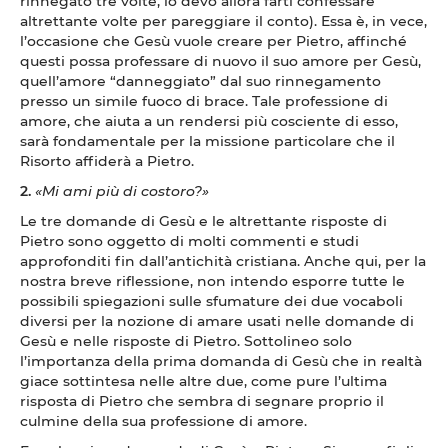
rinnegato tre volte, io devo allora farti confessare
altrettante volte per pareggiare il conto). Essa è, in vece,
l’occasione che Gesù vuole creare per Pietro, affinché
questi possa professare di nuovo il suo amore per Gesù,
quell’amore “danneggiato” dal suo rinnegamento
presso un simile fuoco di brace. Tale professione di
amore, che aiuta a un rendersi più cosciente di esso,
sarà fondamentale per la missione particolare che il
Risorto affiderà a Pietro.
2.
«Mi ami più di costoro?»
Le tre domande di Gesù e le altrettante risposte di
Pietro sono oggetto di molti commenti e studi
approfonditi fin dall’antichità cristiana. Anche qui, per la
nostra breve riflessione, non intendo esporre tutte le
possibili spiegazioni sulle sfumature dei due vocaboli
diversi per la nozione di amare usati nelle domande di
Gesù e nelle risposte di Pietro. Sottolineo solo
l’importanza della prima domanda di Gesù che in realtà
giace sottintesa nelle altre due, come pure l’ultima
risposta di Pietro che sembra di segnare proprio il
culmine della sua professione di amore.