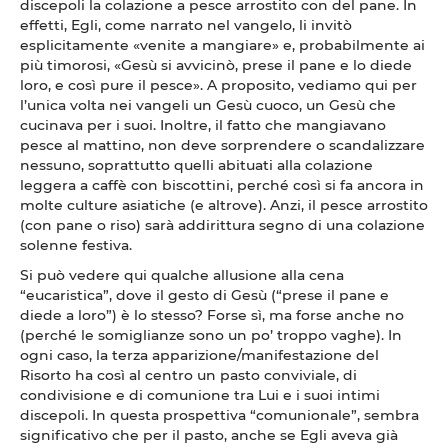
discepoli la colazione a pesce arrostito con del pane. In
effetti, Egli, come narrato nel vangelo, li invitò
esplicitamente «venite a mangiare» e, probabilmente ai
più timorosi, «Gesù si avvicinò, prese il pane e lo diede
loro, e così pure il pesce». A proposito, vediamo qui per
l’unica volta nei vangeli un Gesù cuoco, un Gesù che
cucinava per i suoi. Inoltre, il fatto che mangiavano
pesce al mattino, non deve sorprendere o scandalizzare
nessuno, soprattutto quelli abituati alla colazione
leggera a caffè con biscottini, perché così si fa ancora in
molte culture asiatiche (e altrove). Anzi, il pesce arrostito
(con pane o riso) sarà addirittura segno di una colazione
solenne festiva.
Si può vedere qui qualche allusione alla cena
“eucaristica”, dove il gesto di Gesù (“prese il pane e
diede a loro”) è lo stesso? Forse sì, ma forse anche no
(perché le somiglianze sono un po’ troppo vaghe). In
ogni caso, la terza apparizione/manifestazione del
Risorto ha così al centro un pasto conviviale, di
condivisione e di comunione tra Lui e i suoi intimi
discepoli. In questa prospettiva “comunionale”, sembra
significativo che per il pasto, anche se Egli aveva già