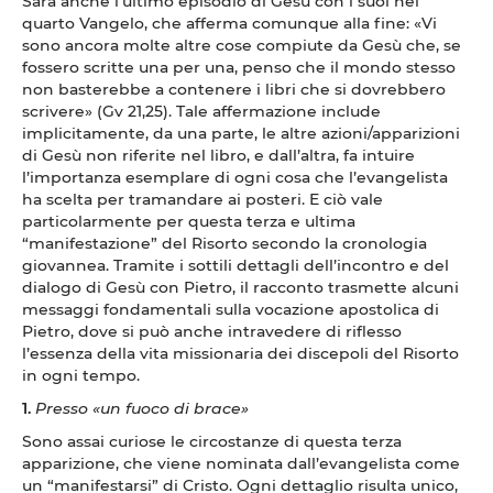
Sarà anche l’ultimo episodio di Gesù con i suoi nel
quarto Vangelo, che afferma comunque alla fine: «Vi
sono ancora molte altre cose compiute da Gesù che, se
fossero scritte una per una, penso che il mondo stesso
non basterebbe a contenere i libri che si dovrebbero
scrivere» (Gv 21,25). Tale affermazione include
implicitamente, da una parte, le altre azioni/apparizioni
di Gesù non riferite nel libro, e dall’altra, fa intuire
l’importanza esemplare di ogni cosa che l’evangelista
ha scelta per tramandare ai posteri. E ciò vale
particolarmente per questa terza e ultima
“manifestazione” del Risorto secondo la cronologia
giovannea. Tramite i sottili dettagli dell’incontro e del
dialogo di Gesù con Pietro, il racconto trasmette alcuni
messaggi fondamentali sulla vocazione apostolica di
Pietro, dove si può anche intravedere di riflesso
l’essenza della vita missionaria dei discepoli del Risorto
in ogni tempo.
1.
Presso «un fuoco di brace»
Sono assai curiose le circostanze di questa terza
apparizione, che viene nominata dall’evangelista come
un “manifestarsi” di Cristo. Ogni dettaglio risulta unico,