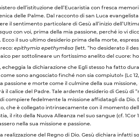
stero dell’istituzione dell’Eucaristia con fresca memori
nica delle Palme. Dal racconto di san Luca evangelista
e il sentimento particolare di Gesù all’inizio dell’Ultima
asqua
con voi, prima della mia passione, perché io vi di
6). Ecco il suo ultimo desiderio prima della morte, espr
greco:
epithymia epethymêsa
(lett. “ho desiderato il des
amaico per sottolineare un fortissimo anelito del cuore:
e, echeggia la dichiarazione che Egli stesso ha fatto dur
 come sono angosciato finché non sia compiuto!» (Lc 12
sua passione e morte come il culmine della sua missione, q
 il calice del Padre. Tale ardente desiderio di Gesù di 
di compiere fedelmente la missione affidatagli da Dio. D
to, che è collegato intrinsecamente con il momento del
tia, il rito della Nuova Alleanza nel suo sangue (cf. 1Cor
passero nella sua missione e passione.
la realizzazione del Regno di Dio. Gesù dichiara infatti