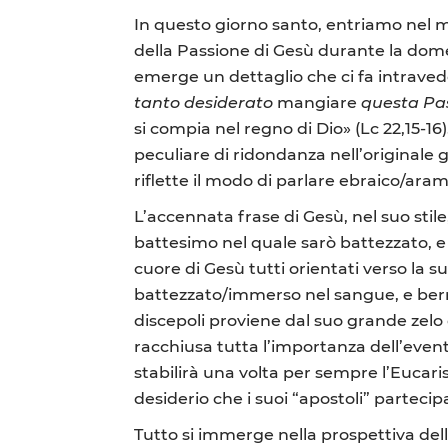
In questo giorno santo, entriamo nel mi
della Passione di Gesù durante la dome
emerge un dettaglio che ci fa intraveder
tanto desiderato
mangiare
questa P
si compia nel regno di Dio» (Lc 22,15-1
peculiare di ridondanza nell’originale 
riflette il modo di parlare ebraico/ar
L’accennata frase di Gesù, nel suo stil
battesimo nel quale sarò battezzato, e
cuore di Gesù tutti orientati verso la 
battezzato/immerso nel sangue, e berrà
discepoli proviene dal suo grande zelo 
racchiusa tutta l’importanza dell’even
stabilirà una volta per sempre l’Eucaris
desiderio che i suoi “apostoli” parteci
Tutto si immerge nella prospettiva del