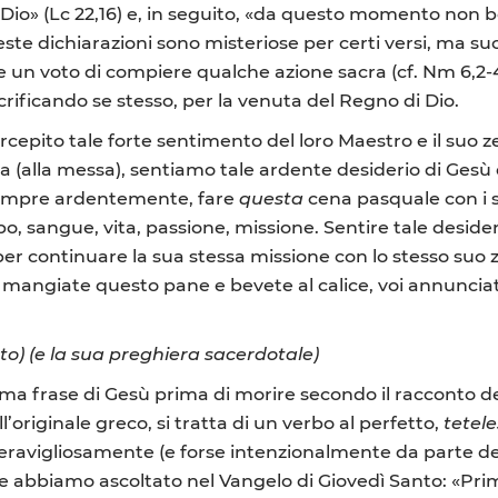
Dio» (Lc 22,16) e, in seguito, «da questo momento non ber
 Queste dichiarazioni sono misteriose per certi versi, m
e un voto di compiere qualche azione sacra (cf. Nm 6,2-4).
crificando se stesso, per la venuta del Regno di Dio.
ercepito tale forte sentimento del loro Maestro e il suo ze
ia (alla messa), sentiamo tale ardente desiderio di Ges
sempre ardentemente, fare
questa
cena pasquale con i s
po, sangue, vita, passione, missione. Sentire tale desid
r continuare la sua stessa missione con lo stesso suo z
 mangiate questo pane e bevete al calice, voi annunciat
to) (e la sua preghiera sacerdotale)
tima frase di Gesù prima di morire secondo il racconto d
originale greco, si tratta di un verbo al perfetto,
tetele
a meravigliosamente (e forse intenzionalmente da parte d
che abbiamo ascoltato nel Vangelo di Giovedì Santo: «Pri