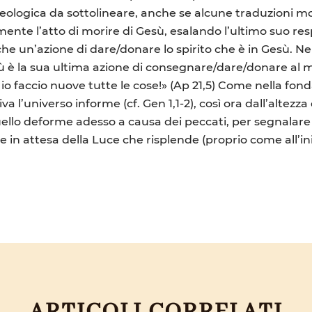
 teologica da sottolineare, anche se alcune traduzioni 
mente l’atto di morire di Gesù, esalando l’ultimo suo re
che un’azione di dare/donare lo spirito che è in Gesù. Ne
sù è la sua ultima azione di consegnare/dare/donare al mo
io faccio nuove tutte le cose!» (Ap 21,5) Come nella fond
 l’universo informe (cf. Gen 1,1-2), così ora dall’altezza 
ello deforme adesso a causa dei peccati, per segnalare g
 in attesa della Luce che risplende (proprio come all’ini