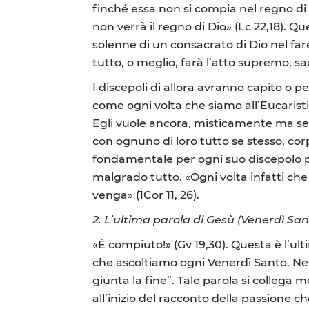
finché essa non si compia nel regno di 
non verrà il regno di Dio» (Lc 22,18).
solenne di un consacrato di Dio nel far
tutto, o meglio, farà l’atto supremo, sa
I discepoli di allora avranno capito o p
come ogni volta che siamo all’Eucarist
Egli vuole ancora, misticamente ma 
con ognuno di loro tutto se stesso, cor
fondamentale per ogni suo discepolo pe
malgrado tutto. «Ogni volta infatti che
venga» (1Cor 11, 26).
2. L’ultima parola di Gesù (Venerdì San
«È compiuto!» (Gv 19,30). Questa è l’ul
che ascoltiamo ogni Venerdì Santo. Nell’
giunta la fine”. Tale parola si colleg
all’inizio del racconto della passione 