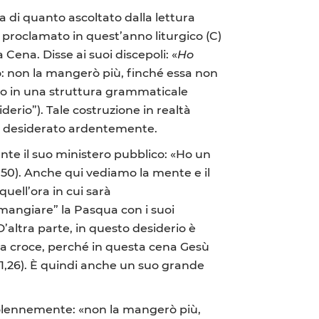
a di quanto ascoltato dalla lettura
 proclamato in quest’anno liturgico (C)
 Cena. Disse ai suoi discepoli: «
Ho
co: non la mangerò più, finché essa non
esso in una struttura grammaticale
iderio”). Tale costruzione in realtà
 ho desiderato ardentemente.
ante il suo ministero pubblico: «Ho un
,50). Anche qui vediamo la mente e il
uell’ora in cui sarà
“mangiare” la Pasqua con i suoi
’altra parte, in questo desiderio è
la croce, perché in questa cena Gesù
 11,26). È quindi anche un suo grande
 solennemente: «non la mangerò più,