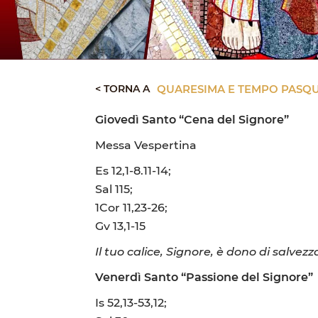
< TORNA A
QUARESIMA E TEMPO PASQU
Giovedì Santo “Cena del Signore”
Messa Vespertina
Es 12,1-8.11-14;
Sal 115;
1Cor 11,23-26;
Gv 13,1-15
Il tuo calice, Signore, è dono di salvezz
Venerdì Santo “Passione del Signore”
Is 52,13-53,12;