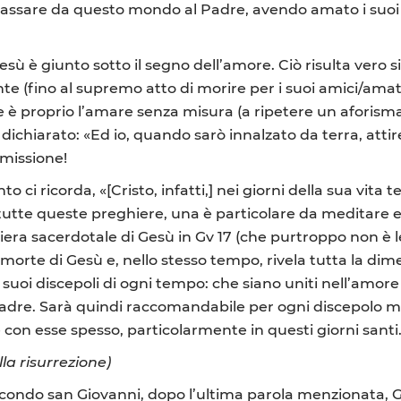
 passare da questo mondo al Padre, avendo amato i suo
esù è giunto sotto il segno dell’amore. Ciò risulta vero s
e (fino al supremo atto di morire per i suoi amici/amati
 è proprio l’amare senza misura (a ripetere un aforisma d
iarato: «Ed io, quando sarò innalzato da terra, attirerò
 missione!
ci ricorda, «[Cristo, infatti,] nei giorni della sua vita 
 Di tutte queste preghiere, una è particolare da meditare
iera sacerdotale di Gesù in Gv 17 (che purtroppo non è le
 morte di Gesù e, nello stesso tempo, rivela tutta la dim
uoi discepoli di ogni tempo: che siano uniti nell’amore 
adre. Sarà quindi raccomandabile per ogni discepolo mi
con esse spesso, particolarmente in questi giorni santi
lla risurrezione)
condo san Giovanni, dopo l’ultima parola menzionata, Ge