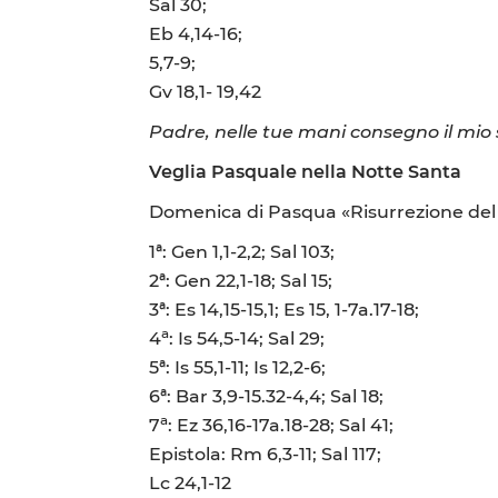
Sal 30;
Eb 4,14-16;
5,7-9;
Gv 18,1- 19,42
Padre, nelle tue mani consegno il mio 
Veglia Pasquale nella Notte Santa
Domenica di Pasqua «Risurrezione del
1ª: Gen 1,1-2,2; Sal 103;
2ª: Gen 22,1-18; Sal 15;
3ª: Es 14,15-15,1; Es 15, 1-7a.17-18;
a
4
: Is 54,5-14; Sal 29;
5ª: Is 55,1-11; Is 12,2-6;
6ª: Bar 3,9-15.32-4,4; Sal 18;
a
7
: Ez 36,16-17a.18-28; Sal 41;
Epistola: Rm 6,3-11; Sal 117;
Lc 24,1-12