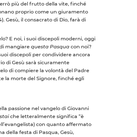
rò più del frutto della vite, finché
a suonano proprio come un giuramento
 Gesù, il consacrato di Dio, farà di
lo? E noi, i suoi discepoli moderni, oggi
ù di mangiare
questa
Pasqua
con noi?
uoi discepoli per condividere ancora
erio di Gesù sarà sicuramente
elo di compiere la volontà del Padre
e la morte del Signore, finché egli
ella passione nel vangelo di Giovanni
stai
che letteralmente significa “è
ell’evangelista) con quanto affermato
ma della festa di Pasqua, Gesù,