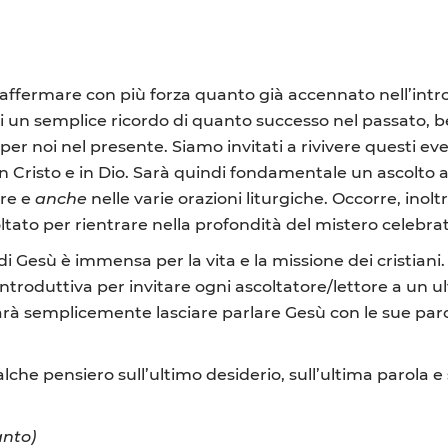
riaffermare con più forza quanto già accennato nell’int
i un semplice ricordo di quanto successo nel passato, b
er noi nel presente. Siamo invitati a rivivere questi event
n Cristo e in Dio. Sarà quindi fondamentale un ascolto at
ure e
anche
nelle varie orazioni liturgiche. Occorre, inol
ato per rientrare nella profondità del mistero celebrat
di Gesù è immensa per la vita e la missione dei cristiani
ntroduttiva per invitare ogni ascoltatore/lettore a un u
sarà semplicemente lasciare parlare Gesù con le sue par
e pensiero sull’ultimo desiderio, sull’ultima parola e 
anto)