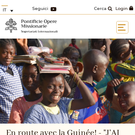
Seguici
Cerca
Login
IT
En route avec la Guinée! - "J'AI