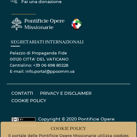
Fai una donazione
SEGRETARIATI INTERNAZIONALI
Palazzo di Propaganda Fide
00120 CITTA' DEL VATICANO
Centralino: +39 06 698 80228
E-mail: info.portal@ppoomm.va
CONTATTI
PRIVACY E DISCLAIMER
COOKIE POLICY
Copyright © 2020 Pontificie Opere
Missionarie
COOKIE POLICY
Materiale fotografico - Tutti i diritti riservati. ©
Il portale delle Pontificie Opere Missionarie utilizza cookies