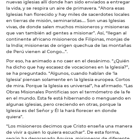
nuevas iglesias allí donde han sido enviados a entregar
la vida, y se respira un aire de primavera. “Ahora esas
Iglesias han florecido y hay miles de sacerdotes locales
en tierras de misión, seminaristas…. Son unas Iglesias
vivas, de donde salen muchos misioneros y misioneras
que van también ad gentes a misionar”. Así, “llegan al
continente africano misioneros de Filipinas, monjas de
la India; misioneras de origen quechua de las montañas
de Perú vienen al Congo…”.
Por eso, ha animado a no caer en el desánimo. “¿Quién
ha dicho que hay escasez de vocaciones en la Iglesia?”,
se ha preguntado. “Algunos, cuando hablan de ‘la
Iglesia’ piensan solamente en la Iglesia europea. Cortos
de mira. Porque la Iglesia es universal”, ha afirmado. “Las
Obras Misionales Pontificias son el termómetro de la fe
en el mundo. Esta fe está hibernando o menguando en
algunas iglesias, pero creciendo en otras, porque la
Iglesia es del Señor y Él la hará florecer en donde
quiera”.
“Los misioneros decimos que Cristo enseña una manera
de vivir a quien lo quiera escuchar”. De esta forma,
según ha desgranado Aguirre, misioneros de diferente