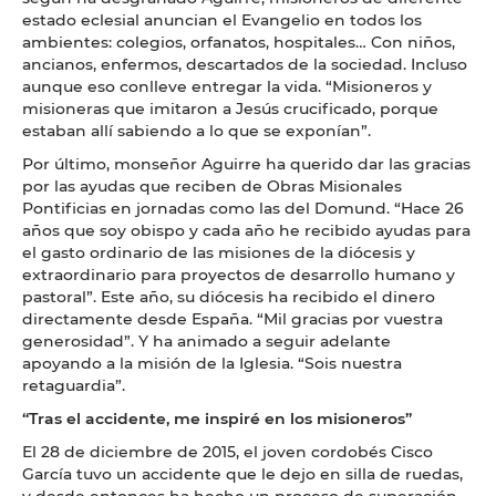
estado eclesial anuncian el Evangelio en todos los
ambientes: colegios, orfanatos, hospitales… Con niños,
ancianos, enfermos, descartados de la sociedad. Incluso
aunque eso conlleve entregar la vida. “Misioneros y
misioneras que imitaron a Jesús crucificado, porque
estaban allí sabiendo a lo que se exponían”.
Por último, monseñor Aguirre ha querido dar las gracias
por las ayudas que reciben de Obras Misionales
Pontificias en jornadas como las del Domund. “Hace 26
años que soy obispo y cada año he recibido ayudas para
el gasto ordinario de las misiones de la diócesis y
extraordinario para proyectos de desarrollo humano y
pastoral”. Este año, su diócesis ha recibido el dinero
directamente desde España. “Mil gracias por vuestra
generosidad”. Y ha animado a seguir adelante
apoyando a la misión de la Iglesia. “Sois nuestra
retaguardia”.
“Tras el accidente, me inspiré en los misioneros”
El 28 de diciembre de 2015, el joven cordobés Cisco
García tuvo un accidente que le dejo en silla de ruedas,
y desde entonces ha hecho un proceso de superación,