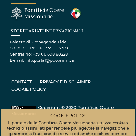
SEGRETARIATI INTERNAZIONALI
Palazzo di Propaganda Fide
00120 CITTA' DEL VATICANO
Centralino: +39 06 698 80228
E-mail: info.portal@ppoomm.va
CONTATTI
PRIVACY E DISCLAIMER
COOKIE POLICY
Copyright © 2020 Pontificie Opere
Missionarie
COOKIE POLICY
Il portale delle Pontificie Opere Missionarie utilizza cookies
Materiale fotografico - Tutti i diritti riservati. ©
tecnici o assimilati per rendere più agevole la navigazione e
Pontificie Opere Missionarie © Servizio fotografico
garantire la fruizione dei servizi ed anche cookies tecnici e
Vatican Media
photo.vaticanmedia.va