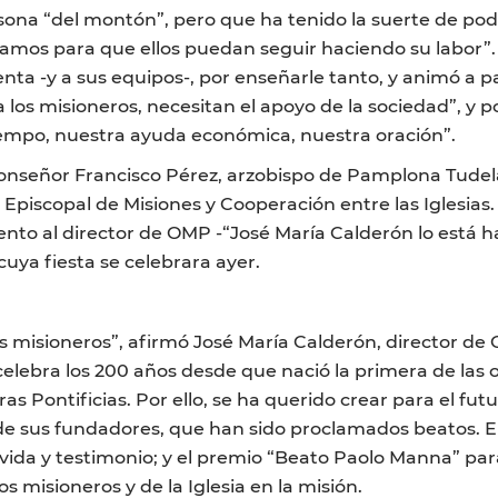
na “del montón”, pero que ha tenido la suerte de pode
damos para que ellos puedan seguir haciendo su labor”.
denta -y a sus equipos-, por enseñarle tanto, y animó 
los misioneros, necesitan el apoyo de la sociedad”, y po
empo, nuestra ayuda económica, nuestra oración”.
nseñor Francisco Pérez, arzobispo de Pamplona Tudela
 Episcopal de Misiones y Cooperación entre las Iglesia
to al director de OMP -“José María Calderón lo está h
cuya fiesta se celebrara ayer.
os misioneros”, afirmó José María Calderón, director de
celebra los 200 años desde que nació la primera de las
 Pontificias. Por ello, se ha querido crear para el fu
 sus fundadores, que han sido proclamados beatos. El 
ida y testimonio; y el premio “Beato Paolo Manna” par
s misioneros y de la Iglesia en la misión.