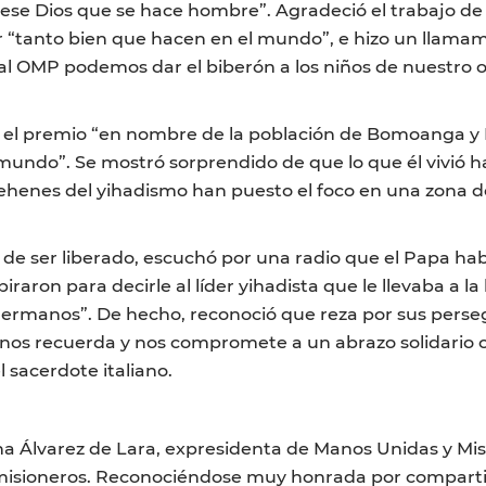
 ese Dios que se hace hombre”. Agradeció el trabajo de 
r “tanto bien que hacen en el mundo”, e hizo un llamam
al OMP podemos dar el biberón a los niños de nuestro 
ó el premio “en nombre de la población de Bomoanga y Níg
 mundo”. Se mostró sorprendido de que lo que él vivió ha
rehenes del yihadismo han puesto el foco en una zona 
e ser liberado, escuchó por una radio que el Papa había 
iraron para decirle al líder yihadista que le llevaba a la
ermanos”. De hecho, reconoció que reza por sus perseg
 nos recuerda y nos compromete a un abrazo solidario 
l sacerdote italiano.
 Álvarez de Lara, expresidenta de Manos Unidas y Mi
 misioneros. Reconociéndose muy honrada por compartir