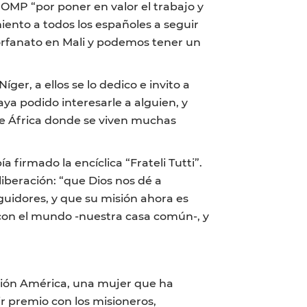
OMP “por poner en valor el trabajo y
iento a todos los españoles a seguir
orfanato en Mali y podemos tener un
er, a ellos se lo dedico e invito a
ya podido interesarle a alguien, y
de África donde se viven muchas
firmado la encíclica “Frateli Tutti”.
 liberación: “que Dios nos dé a
uidores, y que su misión ahora es
con el mundo -nuestra casa común-, y
sión América, una mujer que ha
 premio con los misioneros,