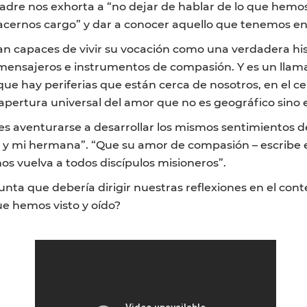
Padre nos exhorta a “no dejar de hablar de lo que hemos 
hacernos cargo” y dar a conocer aquello que tenemos en
n capaces de vivir su vocación como una verdadera histo
 mensajeros e instrumentos de compasión. Y es un llam
 hay periferias que están cerca de nosotros, en el cen
apertura universal del amor que no es geográfico sino e
n es aventurarse a desarrollar los mismos sentimientos d
y mi hermana”. “Que su amor de compasión – escribe el
os vuelva a todos discípulos misioneros”.
egunta que debería dirigir nuestras reflexiones en el co
ue hemos visto y oído?