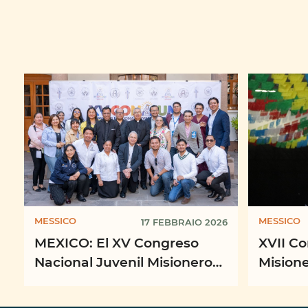
MESSICO
MESSICO
17 FEBBRAIO 2026
MEXICO: El XV Congreso
XVII C
Nacional Juvenil Misionero
Misione
(CONAJUM)
misione
espera