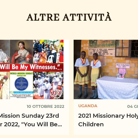
ALTRE ATTIVITÀ
UGANDA
10 OTTOBRE 2022
04 G
Mission Sunday 23rd
2021 Missionary Hol
 2022, "You Will Be
Children
esses." Acts 1:8