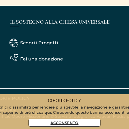
IL SOSTEGNO ALLA CHIESA UNIVERSALE
Scopri i Progetti
Fai una donazione
OKIE POLICY
COOKIE POLICY
ecnici o assimilati per rendere più agevole la navigazione e garantire 
sionarie
oi saperne di più
clicca qui
. Chiudendo questo banner acconsenti al
Pontificie Opere Missionarie © Servizio fotografico Vatican Media
p
ACCONSENTO