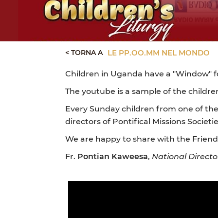
< TORNA A
LE PP.OO.MM NEL MONDO
Children in Uganda have a "Window" fo
The youtube is a sample of the childre
Every Sunday children from one of the
directors of Pontifical Missions Soci
We are happy to share with the Friend
Fr.
Pontian Kaweesa
,
National Directo