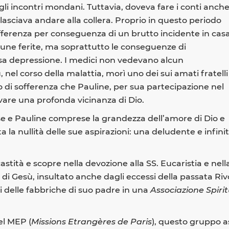
degli incontri mondani. Tuttavia, doveva fare i conti anch
 lasciava andare alla collera. Proprio in questo periodo
fferenza per conseguenza di un brutto incidente in casa
une ferite, ma soprattutto le conseguenze di
osa depressione. I medici non vedevano alcun
nel corso della malattia, morì uno dei sui amati fratelli
 di sofferenza che Pauline, per sua partecipazione nel
vare una profonda vicinanza di Dio.
se e Pauline comprese la grandezza dell’amore di Dio e
 la nullità delle sue aspirazioni: una deludente e infini
astità e scopre nella devozione alla SS. Eucaristia e nell
di Gesù, insultato anche dagli eccessi della passata Rivo
ci delle fabbriche di suo padre in una
Associazione Spiri
el MEP (
Missions Etrangères de Paris
), questo gruppo 