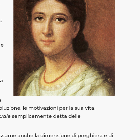
e
:
 e
ta
a
luzione, le motivazioni per la sua vita.
tuale
semplicemente detta delle
assume anche la dimensione di preghiera e di