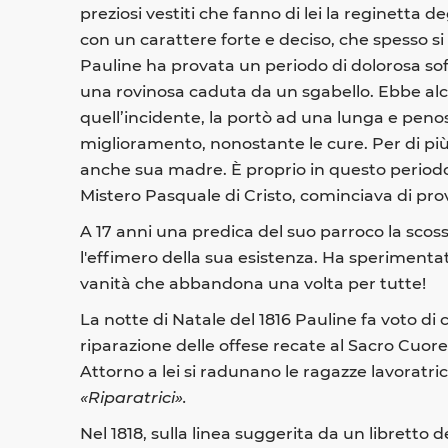
preziosi vestiti che fanno di lei la reginetta 
con un carattere forte e deciso, che spesso si
Pauline ha provata un periodo di dolorosa so
una rovinosa caduta da un sgabello. Ebbe alc
quell’incidente, la portò ad una lunga e pen
miglioramento, nonostante le cure. Per di più, 
anche sua madre. È proprio in questo periodo
Mistero Pasquale di Cristo, cominciava di pro
A 17 anni una predica del suo parroco la scos
l'effimero della sua esistenza. Ha sperimentata
vanità che abbandona una volta per tutte!
La notte di Natale del 1816 Pauline fa voto di c
riparazione delle offese recate al Sacro Cuore 
Attorno a lei si radunano le ragazze lavoratri
«Riparatrici».
Nel 1818, sulla linea suggerita da un libretto d