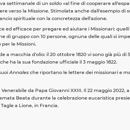
iva settimanale di un soldo «al fine di cooperare all'es
re verso la Missione. Stimolata anche dall'esempio di suo
ncio spirituale con la concretezza dell'azione.
ce ed efficace per pregare ed aiutare i Missionari:
quell
ne di gruppo con 10 persone, ognuna delle quali si impe
o
per le Missioni.
e a macchia d'olio: il 20 ottobre 1820 vi sono già più di 
che ha la sua fondazione ufficiale il 3 maggio 1822.
 suoi
Annales
che riportano le lettere dei missionari e m
 Venerabile da Papa Giovanni XXIII. Il 22 maggio 2022, a
oclamata Beata durante la celebrazione eucaristica presi
 Tagle a Lione, in Francia.