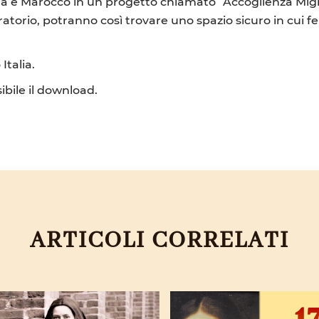
ria e Marocco in un progetto chiamato “Accoglienza Migr
gratorio, potranno così trovare uno spazio sicuro in cui
Italia.
bile il download.
ARTICOLI CORRELATI