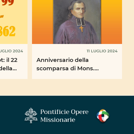
LUGLIO 2024
11 LUGLIO 2024
: il 22
Anniversario della
della
scomparsa di Mons.
Charles de Forbin-Janson,
 ...
fondatore della Pontificia
Opera ...