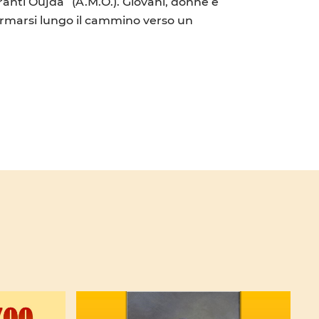
anti Oujda” (A.M.O.). Giovani, donne e
 fermarsi lungo il cammino verso un