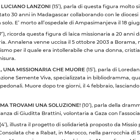
I LUCIANO LANZONI
(15’), parla di questa figura molto s
stato 30 anni in Madagascar collaborando con le diocesi
n solo. E’ morto all’ospedale di Ampasimanjeva il 18 giu
7’), ricorda questa figura di laica missionaria a 20 anni 
onaria. Annalena venne uccisa il 5 ottobre 2003 a Borama,
smo per il quale era intollerabile che una donna, crist
misura.
A, UNA MISSIONARIA CHE MUORE
(15’), parla di Loredan
ciazione Semente Viva, specializzata in bibliodramma, qu
e pedonali. Muore dopo tre giorni, il 4 febbraio, lasciand
… MA TROVAMI UNA SOLUZIONE!
(10’), parla della dram
ianza di Giuditta Brattini, volontaria a Gaza con l’associ
(4’), illustra il progetto di solidarietà proposto da Missio
a Consolata che a Rabat, in Marocco, nella parrocchia di