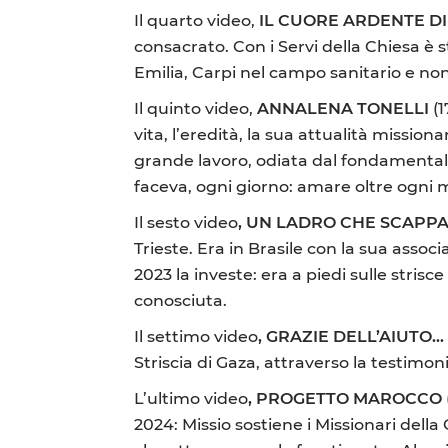
Il quarto video,
IL CUORE ARDENTE D
consacrato. Con i Servi della Chiesa è 
Emilia, Carpi nel campo sanitario e no
Il quinto video,
ANNALENA TONELLI
(1
vita, l’eredità, la sua attualità missi
grande lavoro, odiata dal fondamentali
faceva, ogni giorno: amare oltre ogni 
Il sesto video
, UN LADRO CHE SCAPP
Trieste. Era in Brasile con la sua asso
2023 la investe: era a piedi sulle strisc
conosciuta.
Il settimo video
, GRAZIE DELL’AIUTO
Striscia di Gaza, attraverso la testimon
L’ultimo video
, PROGETTO MAROCCO
2024: Missio sostiene i Missionari dell