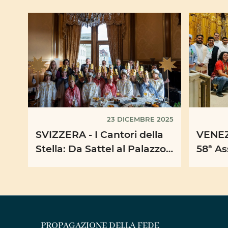
23 DICEMBRE 2025
SVIZZERA - I Cantori della
VENEZ
Stella: Da Sattel al Palazzo
58ª As
Federale “ambasciatori” di
Dioces
pace e ...
Opere
PROPAGAZIONE DELLA FEDE