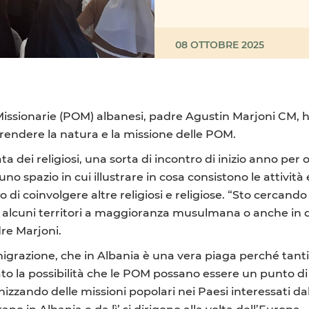
08 OTTOBRE 2025
e Missionarie (POM) albanesi, padre Agustin Marjoni CM,
prendere la natura e la missione delle POM.
ta dei religiosi, una sorta di incontro di inizio anno per o
o spazio in cui illustrare in cosa consistono le attività e
o di coinvolgere altre religiosi e religiose. “Sto cercand
in alcuni territori a maggioranza musulmana o anche i
dre Marjoni.
igrazione, che in Albania è una vera piaga perché tant
ato la possibilità che le POM possano essere un punto di
zzando delle missioni popolari nei Paesi interessati dal
ano in Albania e da lì’ si dirigono alla volta dell’Europa.