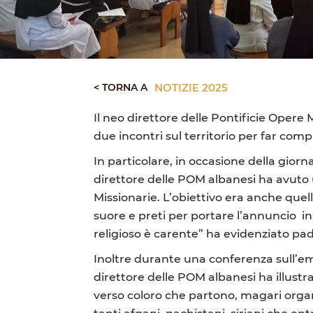
< TORNA A
NOTIZIE 2025
Il neo direttore delle Pontificie Oper
due incontri sul territorio per far com
In particolare, in occasione della giorna
direttore delle POM albanesi ha avuto un
Missionarie. L’obiettivo era anche quell
suore e preti per portare l’annuncio 
religioso è carente” ha evidenziato pa
Inoltre durante una conferenza sull’em
direttore delle POM albanesi ha illustr
verso coloro che partono, magari organi
tanti afgani, pachistani, siriani che entr