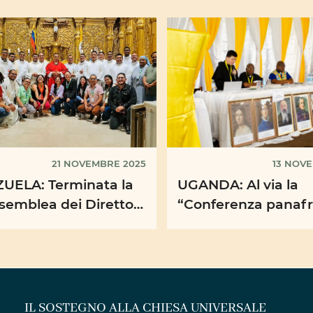
21 NOVEMBRE 2025
13 NOV
UELA: Terminata la
UGANDA: Al via la
semblea dei Direttori
“Conferenza panafr
ani delle Pontificie
missionaria”, nel se
 Missionarie
“Ecclesia in Africa” e
IL SOSTEGNO ALLA CHIESA UNIVERSALE