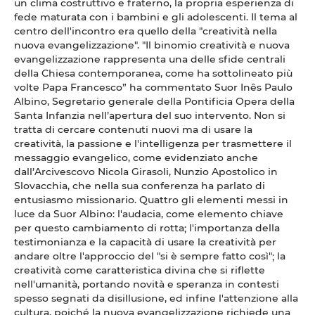
un clima costruttivo e fraterno, la propria esperienza di
fede maturata con i bambini e gli adolescenti. Il tema al
centro dell'incontro era quello della "creatività nella
nuova evangelizzazione". "Il binomio creatività e nuova
evangelizzazione rappresenta una delle sfide centrali
della Chiesa contemporanea, come ha sottolineato più
volte Papa Francesco” ha commentato Suor Inês Paulo
Albino, Segretario generale della Pontificia Opera della
Santa Infanzia nell’apertura del suo intervento. Non si
tratta di cercare contenuti nuovi ma di usare la
creatività, la passione e l'intelligenza per trasmettere il
messaggio evangelico, come evidenziato anche
dall’Arcivescovo Nicola Girasoli, Nunzio Apostolico in
Slovacchia, che nella sua conferenza ha parlato di
entusiasmo missionario. Quattro gli elementi messi in
luce da Suor Albino: l'audacia, come elemento chiave
per questo cambiamento di rotta; l'importanza della
testimonianza e la capacità di usare la creatività per
andare oltre l'approccio del "si è sempre fatto così"; la
creatività come caratteristica divina che si riflette
nell'umanità, portando novità e speranza in contesti
spesso segnati da disillusione, ed infine l'attenzione alla
cultura, poiché la nuova evangelizzazione richiede una