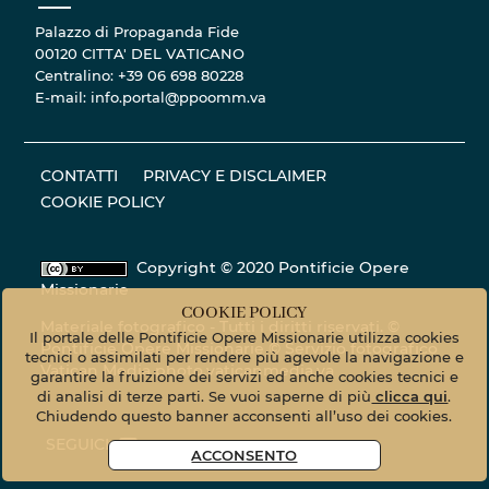
Palazzo di Propaganda Fide
00120 CITTA' DEL VATICANO
Centralino: +39 06 698 80228
E-mail: info.portal@ppoomm.va
CONTATTI
PRIVACY E DISCLAIMER
COOKIE POLICY
Copyright © 2020 Pontificie Opere
Missionarie
COOKIE POLICY
Materiale fotografico - Tutti i diritti riservati. ©
Il portale delle Pontificie Opere Missionarie utilizza cookies
Pontificie Opere Missionarie © Servizio fotografico
tecnici o assimilati per rendere più agevole la navigazione e
Vatican Media
photo.vaticanmedia.va
garantire la fruizione dei servizi ed anche cookies tecnici e
di analisi di terze parti. Se vuoi saperne di più
clicca qui
.
Chiudendo questo banner acconsenti all’uso dei cookies.
SEGUICI
ACCONSENTO