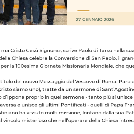
27 GENNAIO 2026
, ma Cristo Gesù Signore», scrive Paolo di Tarso nella 
a della Chiesa celebra la Conversione di San Paolo, il gra
V per la 100esima Giornata Missionaria Mondiale, che qu
 il titolo del nuovo Messaggio del Vescovo di Roma. Paro
Cristo siamo uno), tratte da un sermone di Sant’Agostino
o d’Ippona proprio in quel sermone - tanto più si unisce ag
aversa e unisce gli ultimi Pontificati - quelli di Papa Fr
ostiniano ha vissuto molti missione, lontano dalla sua P
al vincolo misterioso che nell’operare della Chiesa intr