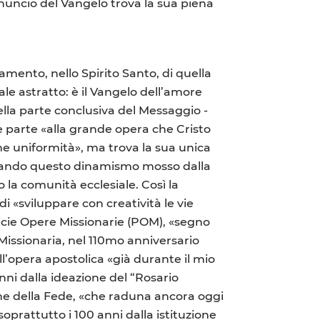
nnuncio del Vangelo trova la sua piena
amento, nello Spirito Santo, di quella
le astratto: è il Vangelo dell’amore
nella parte conclusiva del Messaggio -
e parte «alla grande opera che Cristo
ome uniformità», ma trova la sua unica
 E quando questo dinamismo mosso dalla
 la comunità ecclesiale. Così la
i «sviluppare con creatività le vie
ficie Opere Missionarie (POM), «segno
 Missionaria, nel 110mo anniversario
l’opera apostolica «già durante il mio
nni dalla ideazione del “Rosario
ne della Fede, «che raduna ancora oggi
soprattutto i 100 anni dalla istituzione