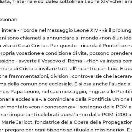
ata, fraterna e solidale» sottolinea Leone XIV «che l’a
ssionari
 intera - ricorda nel Messaggio Leone XIV - «è il prolung
tiani sono chiamati a annunciare al mondo «non è un idea
la vita di Gesù Cristo». Per questo - ricorda il Pontefice 
 propria vocazione e condizione di vita, possono prender
missione - avverte il Vescovo di Roma - «Non va intesa c
’amore di Cristo e invitare tutti all’incontro con Lui».
he frammentazioni, divisioni, controversie che lacerano
ma della comunione ecclesiale. E si osa anche l’audacia d
one». Papa Leone, nel suo messaggio, ringrazia le Ponti
onaria ecclesiale», a cominciare dalla Pontificia Unione
sperimentato «con riconoscenza» il sostegno delle POM al
rsari importanti celebrati quest’anno dalle POM: i 200 a
 Marie Jaricot, fondatrice della Opera della Propagazio
er pregare per ogni bisogno spirituale e missionario». E 