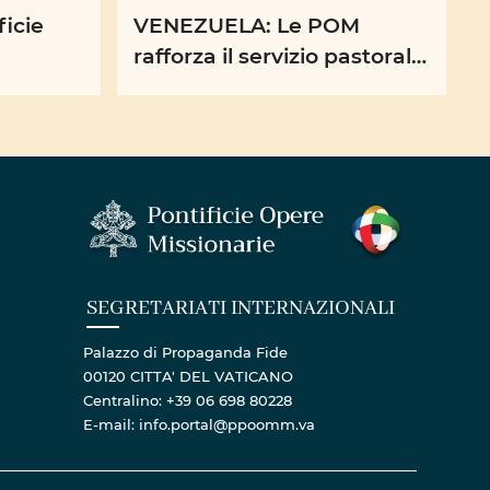
ficie
VENEZUELA: Le POM
rafforza il servizio pastorale
te
nei centri di accoglienza
gria e
SEGRETARIATI INTERNAZIONALI
Palazzo di Propaganda Fide
00120 CITTA' DEL VATICANO
Centralino: +39 06 698 80228
E-mail: info.portal@ppoomm.va