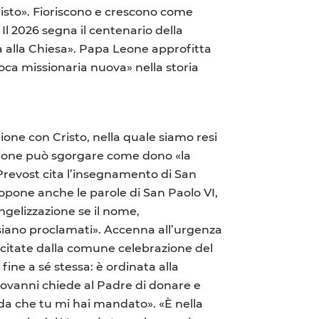
isto». Fioriscono e crescono come
 Il 2026 segna il centenario della
a alla Chiesa». Papa Leone approfitta
poca missionaria nuova» nella storia
nione con Cristo, nella quale siamo resi
a unione può sgorgare come dono «la
Prevost cita l’insegnamento di San
opone anche le parole di San Paolo VI,
ngelizzazione se il nome,
n siano proclamati». Accenna all’urgenza
scitate dalla comune celebrazione del
fine a sé stessa: è ordinata alla
iovanni chiede al Padre di donare e
da che tu mi hai mandato». «È nella