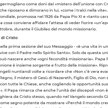
ermogliano come doni dal «mistero dell’unione con Cr
che riposano e dimorano in lui, «come i tralci nella vite».
 Mondiale, promossa nel 1926 da Papa Pio XI e «tanto car
 a cosa conviene affidare l’attesa di veder fiorire «un’e
 ottobre, durante il Giubileo del mondo missionario.
di Cristo
e nella prima sezione del suo Messaggio - «è una vita in u
gli vive con il Padre nello Spirito Santo». Solo da quest
 può nascere anche «ogni fecondità missionaria». Papa 
unione è insieme sorgente e frutto della missione». Ripr
ngelii nuntiandi volte a ricordare che «Non c’è vera eva
 Regno, il mistero di Gesù di Nazareth, Figlio di Dio, no
con tutte le Chiese, anche cogliendo le opportunità su
». Il Papa rimarca che anche l’unità dei discepoli «non è 
reghiera da Cristo stesso, quando nel Vangelo secondo G
i come segno potente da mostrare «Perché il mondo cre