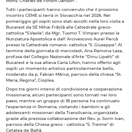
Mons. Charles de Forbin-Janson”.
Tutti i partecipanti hanno convenuto che il prossimo
incontro CEME si terrà in Slovacchia nel 2026. Nel
pomeriggio gli ospiti sono stati accolti nella loro visita a
Bucarest da SE Mihai Frățilă alla Cattedrale greco-
cattolica "S.Vasile", da Mgr. Tuomo T. Vimpari presso la
Nunziatura Apostolica e dall’ Arcivescovo Aurel Percă
presso la Cattedrale romano- cattolica "S. Giuseppe". Al
termine della giornata di mercoledi, Ana Ramona Laza,
prof.ssa del Collegio Nazionale d'Arte “Dinu Lipatti” di
Bucarest e la sua allieva Carla Lifsin, hanno offerto agli
ospiti un momento artistico particolarmente bello,
moderato da p. Fabian Măriuț, parroco della chiesa "St.
Maria, Regina", Cioplea.
Dopo tre giorni intensi di condivisione e cooperazione
missionaria, alcuni partecipanti sono tornati nei loro
paesi, mentre un gruppo di 18 persone ha continuato
l'esperienza in Romania, visitando i bambini e gli
adolescenti missionari della Transilvania, organizzata
grazie alla preziosa collaborazione del Rev. p. Sorin Ivan,
parroco della Chiesa greco - cattolica "S. Treime" di
Cetatea de Baltă.