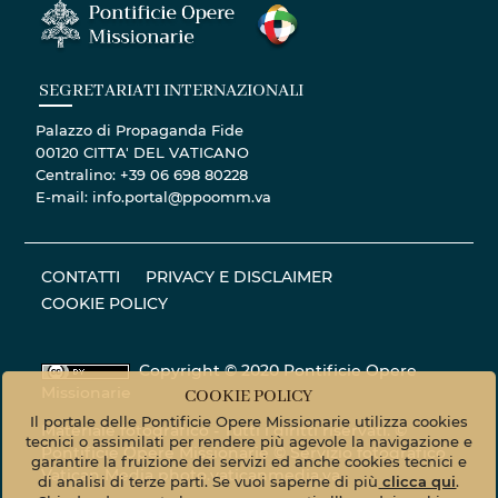
SEGRETARIATI INTERNAZIONALI
Palazzo di Propaganda Fide
00120 CITTA' DEL VATICANO
Centralino: +39 06 698 80228
E-mail: info.portal@ppoomm.va
CONTATTI
PRIVACY E DISCLAIMER
COOKIE POLICY
Copyright © 2020 Pontificie Opere
Missionarie
COOKIE POLICY
Il portale delle Pontificie Opere Missionarie utilizza cookies
Materiale fotografico - Tutti i diritti riservati. ©
tecnici o assimilati per rendere più agevole la navigazione e
Pontificie Opere Missionarie © Servizio fotografico
garantire la fruizione dei servizi ed anche cookies tecnici e
Vatican Media
photo.vaticanmedia.va
di analisi di terze parti. Se vuoi saperne di più
clicca qui
.