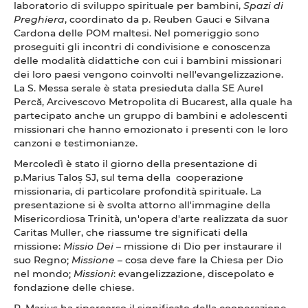
laboratorio di sviluppo spirituale per bambini,
Spazi di
Preghiera
, coordinato da p. Reuben Gauci e Silvana
Cardona delle POM maltesi. Nel pomeriggio sono
proseguiti gli incontri di condivisione e conoscenza
delle modalità didattiche con cui i bambini missionari
dei loro paesi vengono coinvolti nell'evangelizzazione.
La S. Messa serale è stata presieduta dalla SE Aurel
Percă, Arcivescovo Metropolita di Bucarest, alla quale ha
partecipato anche un gruppo di bambini e adolescenti
missionari che hanno emozionato i presenti con le loro
canzoni e testimonianze.
Mercoledì è stato il giorno della presentazione di
p.Marius Taloș SJ, sul tema della cooperazione
missionaria, di particolare profondità spirituale. La
presentazione si è svolta attorno all'immagine della
Misericordiosa Trinità, un'opera d'arte realizzata da suor
Caritas Muller, che riassume tre significati della
missione:
Missio Dei
– missione di Dio per instaurare il
suo Regno;
Missione
– cosa deve fare la Chiesa per Dio
nel mondo;
Missioni
: evangelizzazione, discepolato e
fondazione delle chiese.
P. Marius ha ripercorso il significato della cooperazione