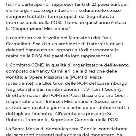
hanno partecipano i rappresentanti di 23 paesi europei,
viene organizzato ogni due anni e durante lo stesso
vengono trattatti i temi proposti dal Segretariato
Internazionale della POSI. Il tema di quest'anno è stato
la "Cooperazione Missionaria".
La conferenza si è svolta nel Monastero dei Frati
Carmelitani Scalzi in un ambiente di fraternità, dove i
delegati hanno avuto l'opportunità di presentare la
realtà della POSI dei paesi da loro rappresentati.
Il Comitato CEME, in qualità di organizzatore dell'evento,
composto da Nancy Camilleri, della direzione delle
Pontificie Opere Missionarie (POM) di Malta
(presidente), da Elke Grün delle POM del Lussemburgo
(segretaria) e dai membri onorari fr. Vincent Goulmy,
direttore nazionale POM nei Paesi Bassi e Gerard Gouh,
responsabile dell’ Infanzia Missionaria in Scozia, sono
arrivati con qualche giorno d’anticipo per definire tutti i
dettagli dell'incontro. All'evento era presente Sr.
Roberta Tremarelli , Segretario Generale della POSI.
La Santa Messa di domenica sera, 7 aprile, concelebrata
dai sacerdoti presenti nella chiesa del monastero, ha