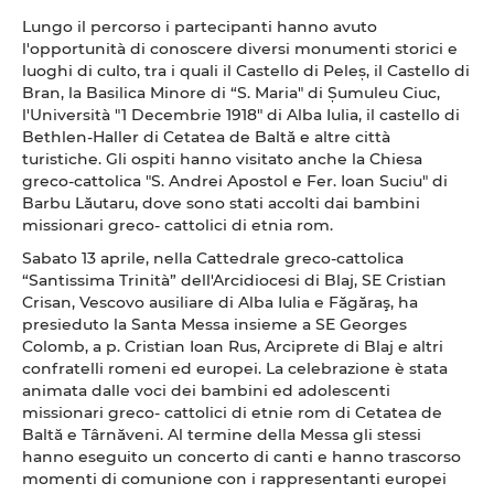
Lungo il percorso i partecipanti hanno avuto
l'opportunità di conoscere diversi monumenti storici e
luoghi di culto, tra i quali il Castello di Peleș, il Castello di
Bran, la Basilica Minore di “S. Maria" di Șumuleu Ciuc,
l'Università "1 Decembrie 1918" di Alba Iulia, il castello di
Bethlen-Haller di Cetatea de Baltă e altre città
turistiche. Gli ospiti hanno visitato anche la Chiesa
greco-cattolica "S. Andrei Apostol e Fer. Ioan Suciu" di
Barbu Lăutaru, dove sono stati accolti dai bambini
missionari greco- cattolici di etnia rom.
Sabato 13 aprile, nella Cattedrale greco-cattolica
“Santissima Trinità” dell'Arcidiocesi di Blaj, SE Cristian
Crisan, Vescovo ausiliare di Alba Iulia e Făgăraş, ha
presieduto la Santa Messa insieme a SE Georges
Colomb, a p. Cristian Ioan Rus, Arciprete di Blaj e altri
confratelli romeni ed europei. La celebrazione è stata
animata dalle voci dei bambini ed adolescenti
missionari greco- cattolici di etnie rom di Cetatea de
Baltă e Târnăveni. Al termine della Messa gli stessi
hanno eseguito un concerto di canti e hanno trascorso
momenti di comunione con i rappresentanti europei