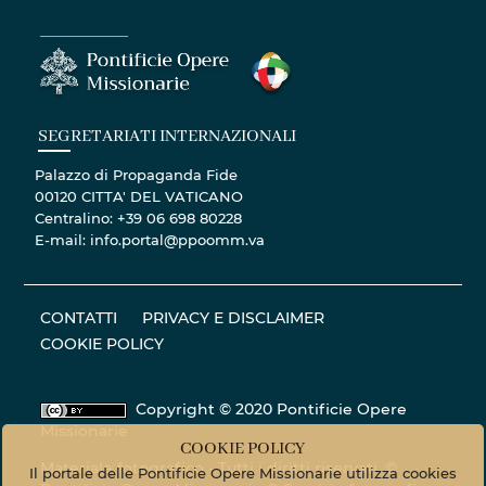
SEGRETARIATI INTERNAZIONALI
Palazzo di Propaganda Fide
00120 CITTA' DEL VATICANO
Centralino: +39 06 698 80228
E-mail: info.portal@ppoomm.va
CONTATTI
PRIVACY E DISCLAIMER
COOKIE POLICY
Copyright © 2020 Pontificie Opere
Missionarie
COOKIE POLICY
Materiale fotografico - Tutti i diritti riservati. ©
Il portale delle Pontificie Opere Missionarie utilizza cookies