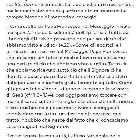
sua 95a edizione annuale. La fede cristiana è missionaria,
ma la manifestazione di questo spirito missionario ha
sempre bisogno di memoria e coraggio.
Il tema scelto da Papa Francesco nel Messaggio inviato
per quest'anno dalla solennità dell'Epifania è tratto dal
libro degli Atti: «Non possiamo non parlare di ciò che
abbiamo visto e udito» (4,20). «Come gli apostoli e i
primi cristiani», scrive nel Messaggio Papa Francesco,
«noi diciamo con tutte le nostre forze: non possiamo
non parlare di ciò che abbiamo visto e udito. Tutto ciò
che abbiamo ricevuto, tutto ciò che il Signore ci ha
donato a poco a poco durante la nostra vita, ci è stato
dato per usarlo e donarlo gratuitamente agli altri. Come
gli apostoli che videro, udirono e toccarono la salvezza
di Gesù (cfr 1 Gv 1,1-4), così oggi possiamo toccare con
mano il corpo sofferente e glorioso di Cristo nella nostra
storia quotidiana e possiamo trovare il coraggio di
condividere con a tutti un destino di speranza, quel
tratto indubbio che nasce dal fatto che ci conosciamo
accompagnati dal Signore».
Per sostenere le comunità, l'Ufficio Nazionale delle