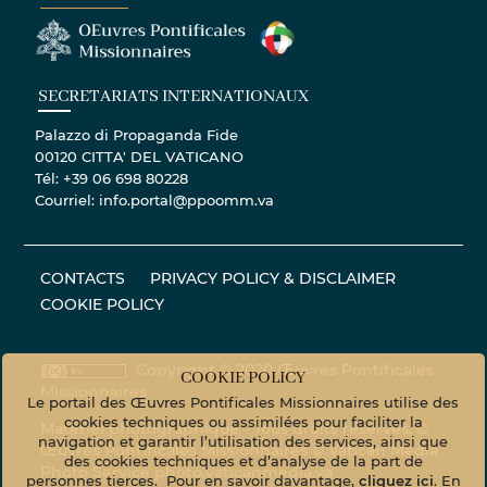
SECRETARIATS INTERNATIONAUX
Palazzo di Propaganda Fide
00120 CITTA' DEL VATICANO
Tél: +39 06 698 80228
Courriel: info.portal@ppoomm.va
CONTACTS
PRIVACY POLICY & DISCLAIMER
COOKIE POLICY
Copyright © 2020 Œuvres Pontificales
COOKIE POLICY
Missionnaires
Le portail des Œuvres Pontificales Missionnaires utilise des
cookies techniques ou assimilées pour faciliter la
Matériel photographique - Tous droits réservés. ©
navigation et garantir l’utilisation des services, ainsi que
Œuvres Pontificales Missionnaires © Vatican Media
des cookies techniques et d’analyse de la part de
Photo Service
photo.vaticanmedia.va
personnes tierces. Pour en savoir davantage,
cliquez ici
. En