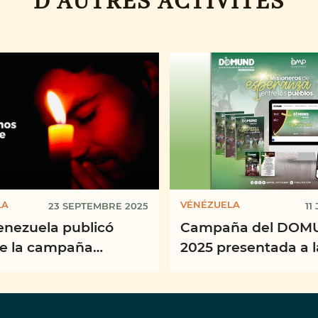
D'AUTRES ACTIVITÉS
LA
VÉNÉZUELA
23 SEPTEMBRE 2025
11
nezuela publicó
Campaña del DOM
de la campaña
2025 presentada a 
neros de Esperanza
os Pueblos”