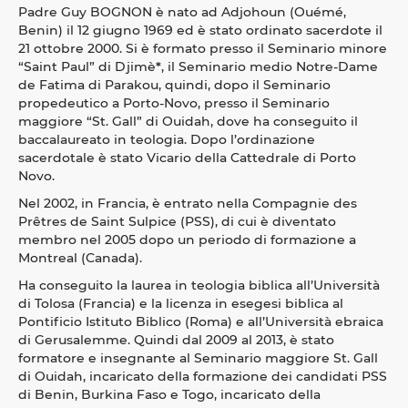
Padre Guy BOGNON è nato ad Adjohoun (Ouémé,
Benin) il 12 giugno 1969 ed è stato ordinato sacerdote il
21 ottobre 2000. Si è formato presso il Seminario minore
“Saint Paul” di Djimè
*
, il Seminario medio Notre-Dame
de Fatima di Parakou, quindi, dopo il Seminario
propedeutico a Porto-Novo, presso il Seminario
maggiore “St. Gall” di Ouidah, dove ha conseguito il
baccalaureato in teologia. Dopo l’ordinazione
sacerdotale è stato Vicario della Cattedrale di Porto
Novo.
Nel 2002, in Francia, è entrato nella Compagnie des
Prêtres de Saint Sulpice (PSS), di cui è diventato
membro nel 2005 dopo un periodo di formazione a
Montreal (Canada).
Ha conseguito la laurea in teologia biblica all’Università
di Tolosa (Francia) e la licenza in esegesi biblica al
Pontificio Istituto Biblico (Roma) e all’Università ebraica
di Gerusalemme. Quindi dal 2009 al 2013, è stato
formatore e insegnante al Seminario maggiore St. Gall
di Ouidah, incaricato della formazione dei candidati PSS
di Benin, Burkina Faso e Togo, incaricato della