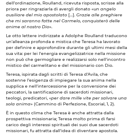
dell’ordinazione, Roulland, ricevuta risposta, scrisse alla
priora per ringraziarla di avergli donato «
un angelo
ausiliare del mio apostolato
[…].
Grazie alle preghiere
che mi saranno fatte nel Carmelo, conquisterò delle
anime al nostro Dio
».
Le otto lettere indirizzate a Adolphe Roulland traducono
un'alleanza profonda e mistica che Teresa ha lavorato
per definire e approfondire durante gli ultimi mesi della
sua vita: per lei l'energia evangelizzatrice nella missione
non può che germogliare e realizzarsi solo nell'incontro
mistico del carmelitano e del missionario con Dio.
Teresa, ispirata dagli scritti di Teresa d'Avila, che
sostenne l’esigenza di impiegare la sua anima nella
supplica e nell'intercessione per la conversione dei
peccatori, la santificazione di sacerdoti missionari,
teologi, predicatori, «
per dare mille vite per salvare una
sola anima
»
(Cammino di Perfezione, Escorial, 1, 2).
È in questo clima che Teresa è anche attratta dalla
prospettiva missionaria; Teresa molto prima di farsi
carico degli interessi spirituali dei suoi due sacerdoti
missionari, fu attratta dall'idea di diventare apostola.