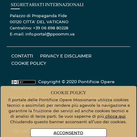
SEGRETARIATI INTERNAZIONALI
Palazzo di Propaganda Fide
00120 CITTA' DEL VATICANO
Centralino: +39 06 698 80228
E-mail: info.portal@ppoomm.va
CONTATTI
PRIVACY E DISCLAIMER
COOKIE POLICY
Copyright © 2020 Pontificie Opere
Missionarie
COOKIE POLICY
Materiale fotografico - Tutti i diritti riservati. ©
Il portale delle Pontificie Opere Missionarie utilizza cookies
Pontificie Opere Missionarie © Servizio fotografico
tecnici o assimilati per rendere più agevole la navigazione e
Vatican Media
photo.vaticanmedia.va
garantire la fruizione dei servizi ed anche cookies tecnici e
di analisi di terze parti. Se vuoi saperne di più
clicca qui
.
Chiudendo questo banner acconsenti all’uso dei cookies.
SEGUICI
ACCONSENTO